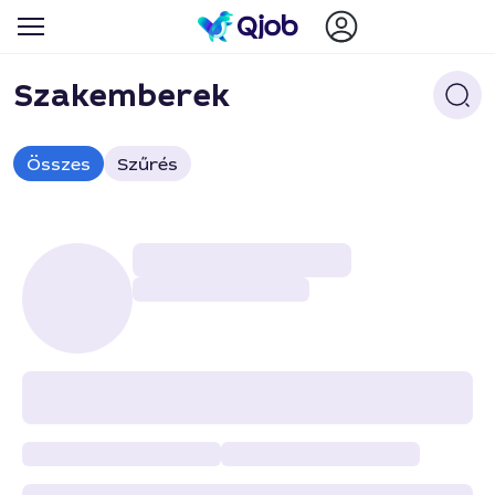
Szakemberek
Összes
Szűrés