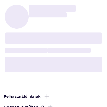
Felhasználóinknak
Hogyan is működik?