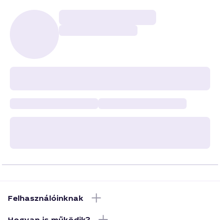
Felhasználóinknak
Hogyan is működik?