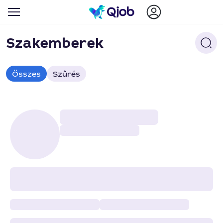
Szakemberek
Összes
Szűrés