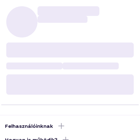
Felhasználóinknak
Hogyan is működik?