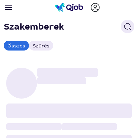
Szakemberek
Összes
Szűrés