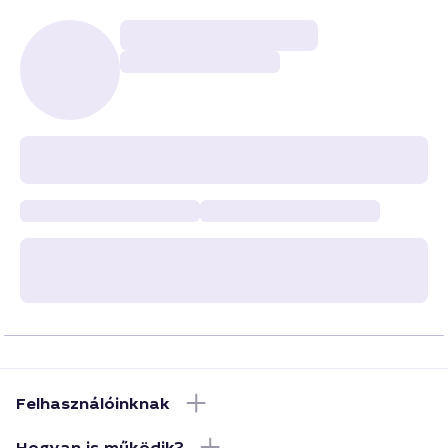
Felhasználóinknak
Hogyan is működik?