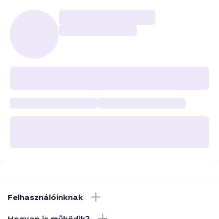
Felhasználóinknak
Hogyan is működik?