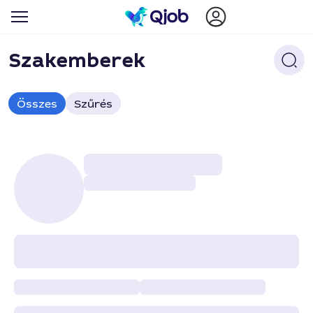
Szakemberek
Összes
Szűrés