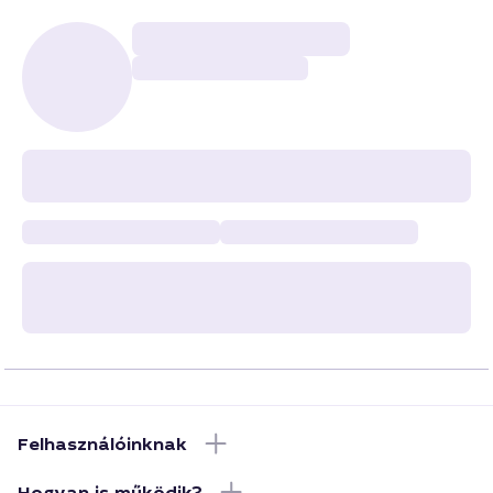
Felhasználóinknak
Hogyan is működik?