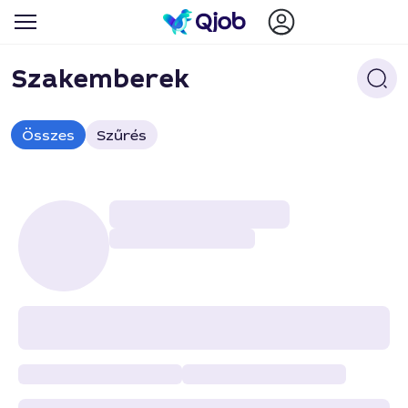
Szakemberek
Összes
Szűrés