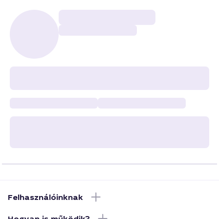
Felhasználóinknak
Hogyan is működik?