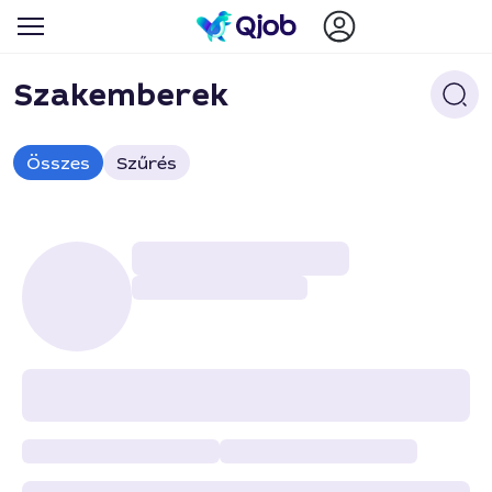
Szakemberek
Összes
Szűrés