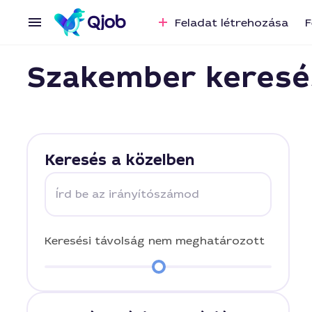
Feladat létrehozása
F
Szakember keresé
Keresés a közelben
Írd be az irányítószámod
Keresési távolság
nem meghatározott