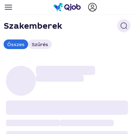
Szakemberek
Összes
Szűrés