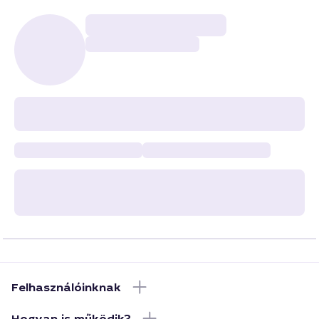
Felhasználóinknak
Hogyan is működik?