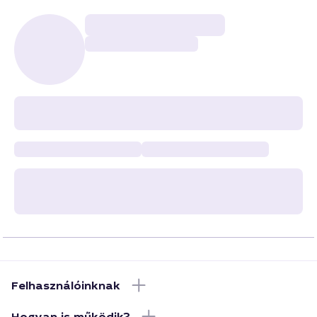
Felhasználóinknak
Hogyan is működik?