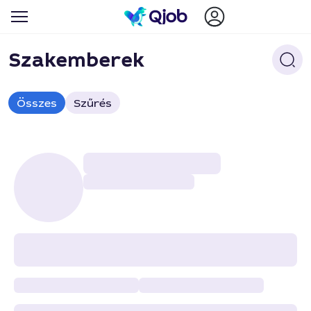
Szakemberek
Összes
Szűrés