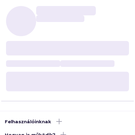
Felhasználóinknak
Hogyan is működik?