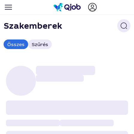
Szakemberek
Összes
Szűrés