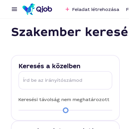
Feladat létrehozása
F
Szakember keresé
Keresés a közelben
Írd be az irányítószámod
Keresési távolság
nem meghatározott