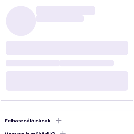
Felhasználóinknak
Hogyan is működik?