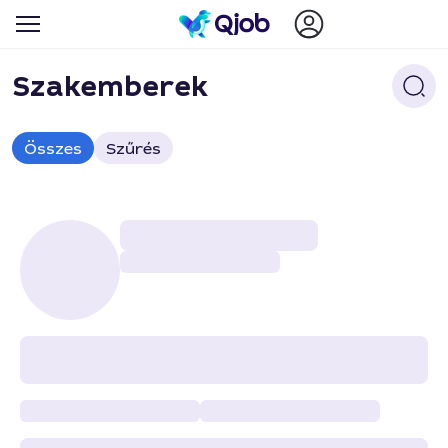
Szakemberek
Összes
Szűrés