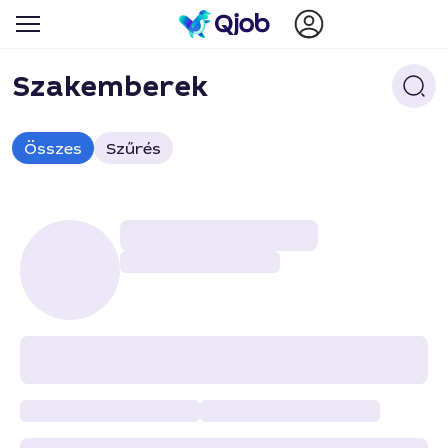
Szakemberek
Összes
Szűrés