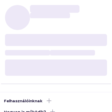
Felhasználóinknak
Hogyan is működik?