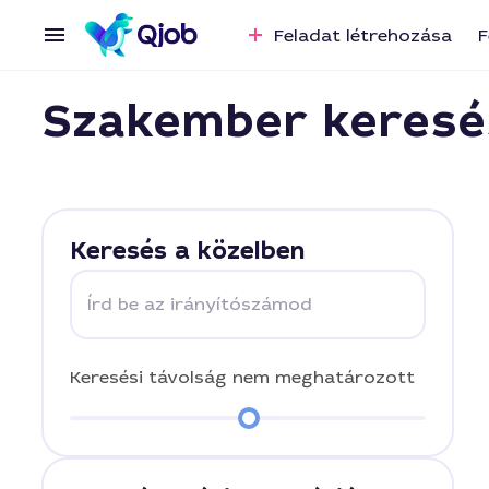
Feladat létrehozása
F
Szakember keresé
Keresés a közelben
Írd be az irányítószámod
Keresési távolság
nem meghatározott