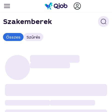
Szakemberek
Összes
Szűrés