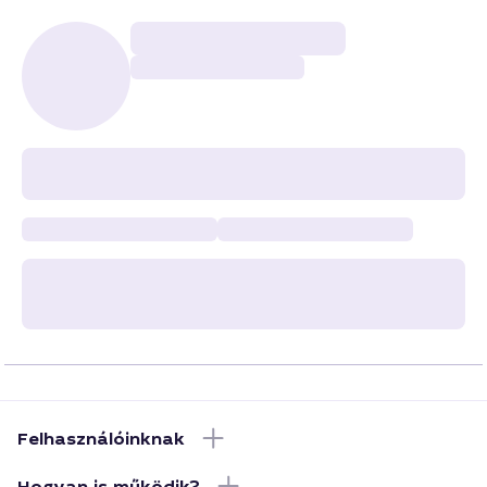
Felhasználóinknak
Hogyan is működik?