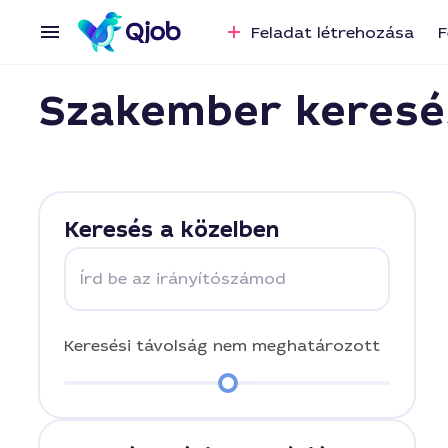
Feladat létrehozása
F
Szakember keresé
Keresés a közelben
Írd be az irányítószámod
Keresési távolság
nem meghatározott