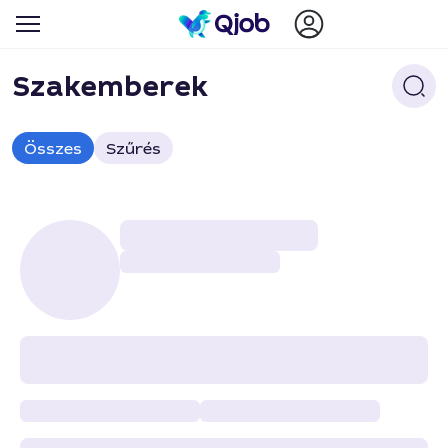
Szakemberek
Összes
Szűrés