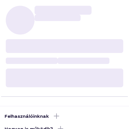
Felhasználóinknak
Hogyan is működik?