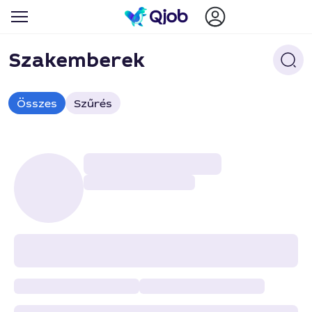
Szakemberek
Összes
Szűrés