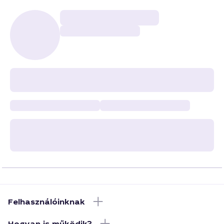
Felhasználóinknak
Hogyan is működik?