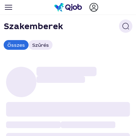
Szakemberek
Összes
Szűrés