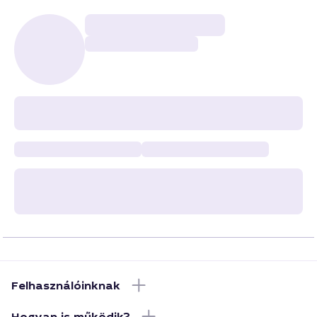
Felhasználóinknak
Hogyan is működik?