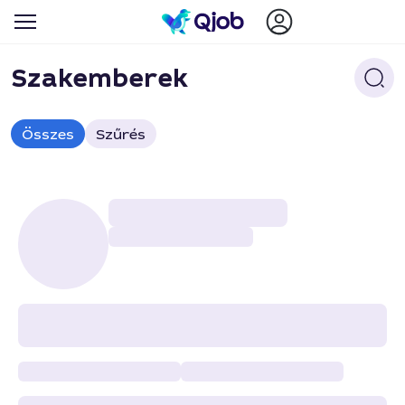
Szakemberek
Összes
Szűrés