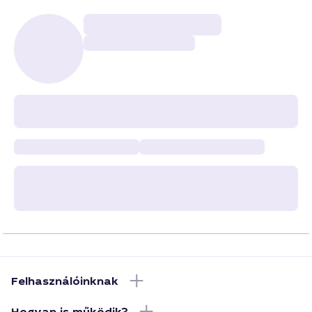
Felhasználóinknak
Hogyan is működik?