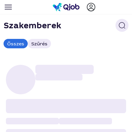
Szakemberek
Összes
Szűrés