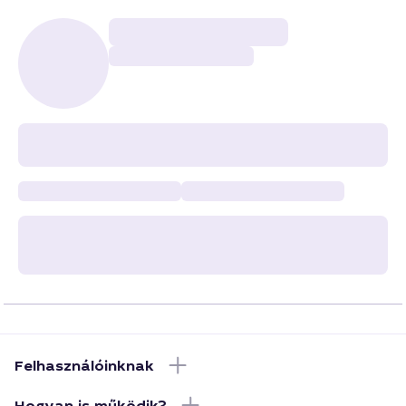
Felhasználóinknak
Hogyan is működik?