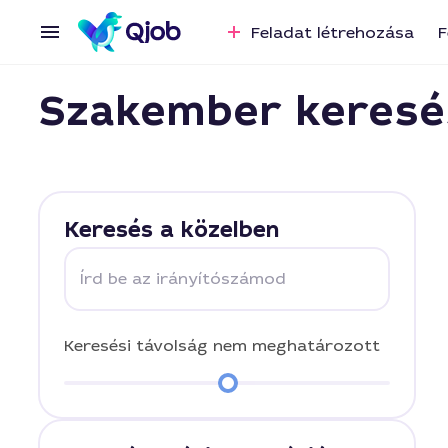
Feladat létrehozása
F
Szakember keresé
Keresés a közelben
Írd be az irányítószámod
Keresési távolság
nem meghatározott