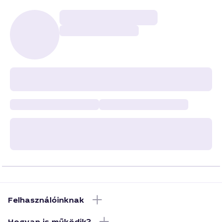
Felhasználóinknak
Hogyan is működik?