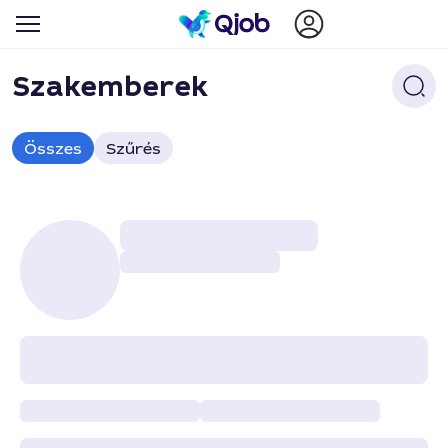
Szakemberek
Összes
Szűrés