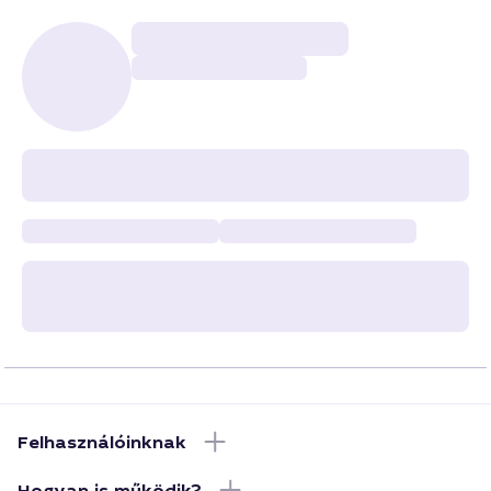
Felhasználóinknak
Hogyan is működik?