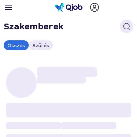
Szakemberek
Összes
Szűrés