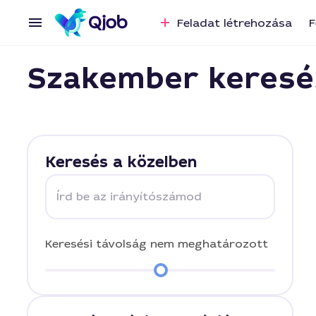
Feladat létrehozása
F
Szakember keresé
Keresés a közelben
Írd be az irányítószámod
Keresési távolság
nem meghatározott