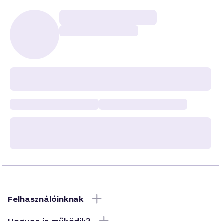
Felhasználóinknak
Hogyan is működik?