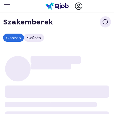
Szakemberek
Összes
Szűrés