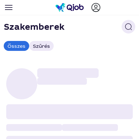
Szakemberek
Összes
Szűrés