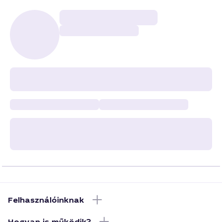
Felhasználóinknak
Hogyan is működik?