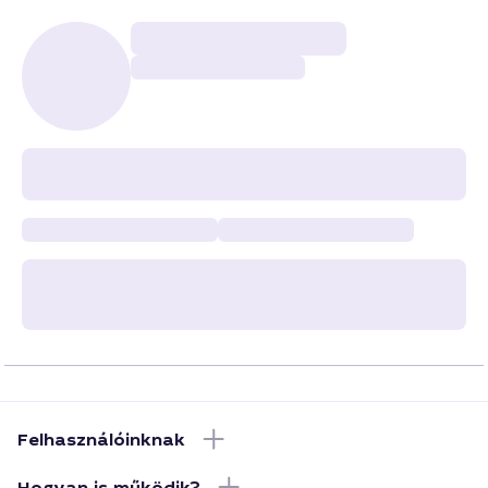
Felhasználóinknak
Hogyan is működik?