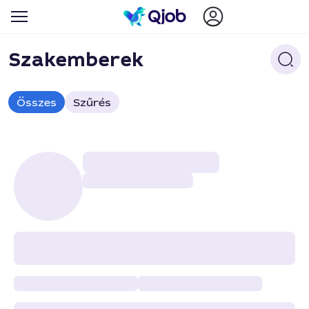
Szakemberek
Összes
Szűrés