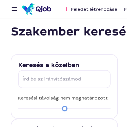
Feladat létrehozása
F
Szakember keresé
Keresés a közelben
Írd be az irányítószámod
Keresési távolság
nem meghatározott