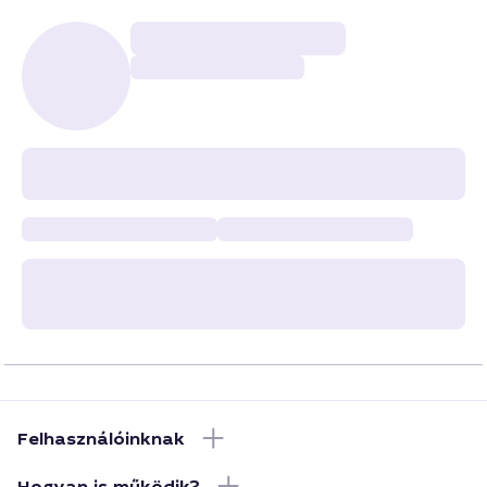
Felhasználóinknak
Hogyan is működik?