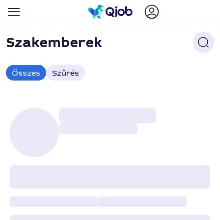
Szakemberek
Összes
Szűrés