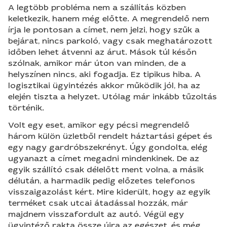
A legtöbb probléma nem a szállítás közben
keletkezik, hanem még előtte. A megrendelő nem
írja le pontosan a címet, nem jelzi, hogy szűk a
bejárat, nincs parkoló, vagy csak meghatározott
időben lehet átvenni az árut. Mások túl későn
szólnak, amikor már úton van minden, de a
helyszínen nincs, aki fogadja. Ez tipikus hiba. A
logisztikai ügyintézés akkor működik jól, ha az
elején tiszta a helyzet. Utólag már inkább tűzoltás
történik.
Volt egy eset, amikor egy pécsi megrendelő
három külön üzletből rendelt háztartási gépet és
egy nagy gardróbszekrényt. Úgy gondolta, elég
ugyanazt a címet megadni mindenkinek. De az
egyik szállító csak délelőtt ment volna, a másik
délután, a harmadik pedig előzetes telefonos
visszaigazolást kért. Mire kiderült, hogy az egyik
terméket csak utcai átadással hozzák, már
majdnem visszafordult az autó. Végül egy
ügyintéző rakta össze újra az egészet, és még