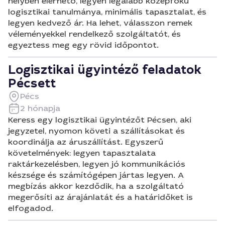
helyben elérhető, legyen legalább középfokú
logisztikai tanulmánya, minimális tapasztalat, és
legyen kedvező ár. Ha lehet, válasszon remek
véleményekkel rendelkező szolgáltatót, és
egyeztess meg egy rövid időpontot.
Logisztikai ügyintéző feladatok
Pécsett
Pécs
2 hónapja
Keress egy logisztikai ügyintézőt Pécsen, aki
jegyzetel, nyomon követi a szállításokat és
koordinálja az áruszállítást. Egyszerű
követelmények: legyen tapasztalata
raktárkezelésben, legyen jó kommunikációs
készsége és számítógépen jártas legyen. A
megbízás akkor kezdődik, ha a szolgáltató
megerősíti az árajánlatát és a határidőket is
elfogadod.