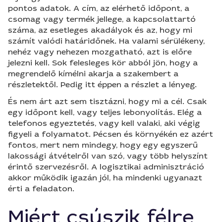
pontos adatok. A cím, az elérhető időpont, a
csomag vagy termék jellege, a kapcsolattartó
száma, az esetleges akadályok és az, hogy mi
számít valódi határidőnek. Ha valami sérülékeny,
nehéz vagy nehezen mozgatható, azt is előre
jelezni kell. Sok felesleges kör abból jön, hogy a
megrendelő kímélni akarja a szakembert a
részletektől. Pedig itt éppen a részlet a lényeg.
És nem árt azt sem tisztázni, hogy mi a cél. Csak
egy időpont kell, vagy teljes lebonyolítás. Elég a
telefonos egyeztetés, vagy kell valaki, aki végig
figyeli a folyamatot. Pécsen és környékén ez azért
fontos, mert nem mindegy, hogy egy egyszerű
lakossági átvételről van szó, vagy több helyszínt
érintő szervezésről. A logisztikai adminisztráció
akkor működik igazán jól, ha mindenki ugyanazt
érti a feladaton.
Miért csúszik félre