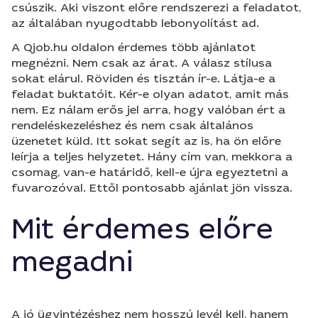
csúszik. Aki viszont előre rendszerezi a feladatot,
az általában nyugodtabb lebonyolítást ad.
A Qjob.hu oldalon érdemes több ajánlatot
megnézni. Nem csak az árat. A válasz stílusa
sokat elárul. Röviden és tisztán ír-e. Látja-e a
feladat buktatóit. Kér-e olyan adatot, amit más
nem. Ez nálam erős jel arra, hogy valóban ért a
rendeléskezeléshez és nem csak általános
üzenetet küld. Itt sokat segít az is, ha ön előre
leírja a teljes helyzetet. Hány cím van, mekkora a
csomag, van-e határidő, kell-e újra egyeztetni a
fuvarozóval. Ettől pontosabb ajánlat jön vissza.
Mit érdemes előre
megadni
A jó ügyintézéshez nem hosszú levél kell, hanem