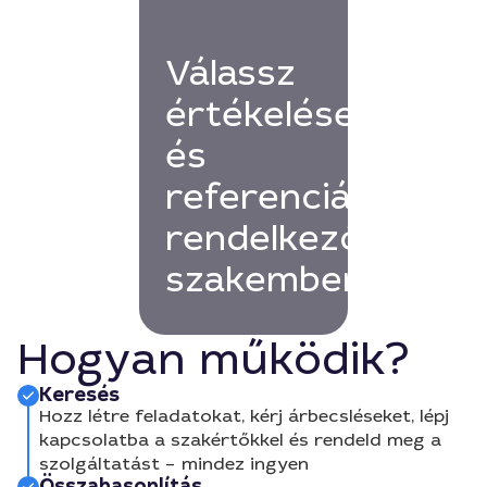
Válassz
értékelésekkel
és
referenciákkal
rendelkező
szakembert!
Hogyan működik?
Keresés
Hozz létre feladatokat, kérj árbecsléseket, lépj
kapcsolatba a szakértőkkel és rendeld meg a
szolgáltatást – mindez ingyen
Összahasonlítás