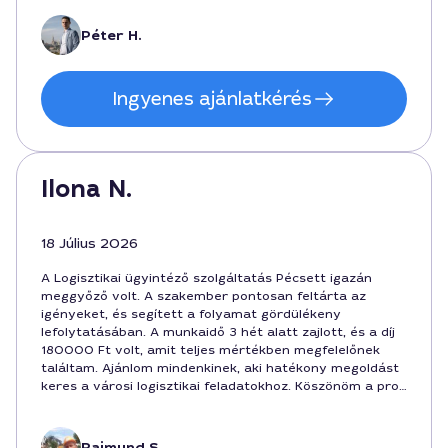
Péter H.
Ingyenes ajánlatkérés
Ilona N.
18 Július 2026
A Logisztikai ügyintéző szolgáltatás Pécsett igazán
meggyőző volt. A szakember pontosan feltárta az
igényeket, és segített a folyamat gördülékeny
lefolytatásában. A munkaidő 3 hét alatt zajlott, és a díj
180000 Ft volt, amit teljes mértékben megfelelőnek
találtam. Ajánlom mindenkinek, aki hatékony megoldást
keres a városi logisztikai feladatokhoz. Köszönöm a profi
hozzáállást!
Rajmund S.