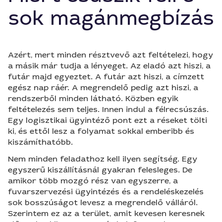
sok magánmegbízás
Azért, mert minden résztvevő azt feltételezi, hogy
a másik már tudja a lényeget. Az eladó azt hiszi, a
futár majd egyeztet. A futár azt hiszi, a címzett
egész nap ráér. A megrendelő pedig azt hiszi, a
rendszerből minden látható. Közben egyik
feltételezés sem teljes. Innen indul a félrecsúszás.
Egy logisztikai ügyintéző pont ezt a réseket tölti
ki, és ettől lesz a folyamat sokkal emberibb és
kiszámíthatóbb.
Nem minden feladathoz kell ilyen segítség. Egy
egyszerű kiszállításnál gyakran felesleges. De
amikor több mozgó rész van egyszerre, a
fuvarszervezési ügyintézés és a rendeléskezelés
sok bosszúságot levesz a megrendelő válláról.
Szerintem ez az a terület, amit kevesen keresnek