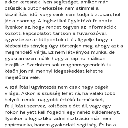
akkor keresnek ilyen segítséget, amikor már
csúszik a bútor érkezése, nem stimmel a
kiszállítási idő, vagy senki sem tudja biztosan, hol
jár a csomag. A logisztikai ügyintéző feladata
ilyenkor az, hogy rendet tegyen az információk
között, kapcsolatot tartson a fuvarozóval,
egyeztesse az időpontokat, és figyelje, hogy a
kézbesítés tényleg úgy történjen meg, ahogy azt a
megrendelő várja. Ez nem látványos munka, de
gyakran ezen múlik, hogy a nap normálisan
lezajlik-e. Szerintem sok magánmegrendelő túl
későn jön rá, mennyi idegeskedést lehetne
megelőzni vele.
A szállítási ügyintézés nem csak nagy cégek
világa. Akkor is szükség lehet rá, ha valaki több
helyről rendel nagyobb értékű termékeket,
felújítást szervez, költözés előtt áll, vagy egy
rokon helyett kell fogadni egy nehéz küldeményt.
Ilyenkor a logisztikai adminisztráció már nem
papírmunka, hanem gyakorlati segítség. És ha a