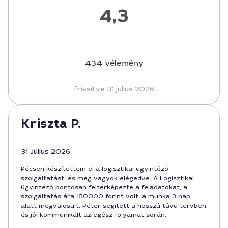
4,3
434 vélemény
frissítve 31 július 2026
Kriszta P.
31 Július 2026
Pécsen készítettem el a logisztikai ügyintéző
szolgáltatást, és meg vagyok elégedve. A Logisztikai
ügyintéző pontosan feltérképezte a feladatokat, a
szolgáltatás ára 150000 forint volt, a munka 3 nap
alatt megvalósult. Péter segített a hosszú távú tervben
és jól kommunikált az egész folyamat során.