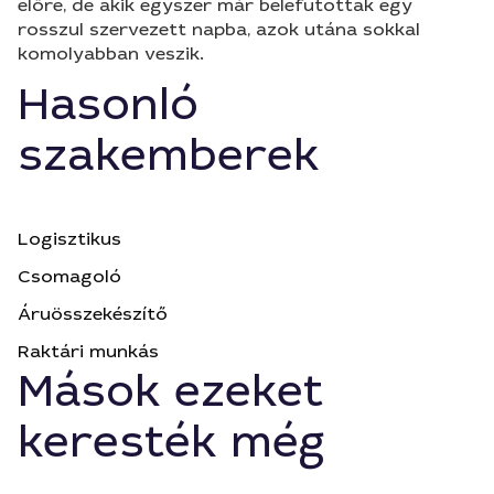
előre, de akik egyszer már belefutottak egy
rosszul szervezett napba, azok utána sokkal
komolyabban veszik.
Hasonló
szakemberek
Logisztikus
Csomagoló
Áruösszekészítő
Raktári munkás
Mások ezeket
keresték még