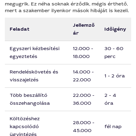
megugrik. Ez néha soknak érződik, mégis érthető,
mert a szakember ilyenkor mások hibáját is kezeli.
Jellemző
Feladat
Időigény
ár
Egyszeri kézbesítési
12.000 -
30 - 60
egyeztetés
18.000
perc
Rendeléskövetés és
14.000 -
1 - 2 óra
visszajelzés
22.000
Több beszállító
22.000 -
2 - 4
összehangolása
36.000
óra
Költözéshez
28.000 -
kapcsolódó
fél nap
45.000
ügyintézés