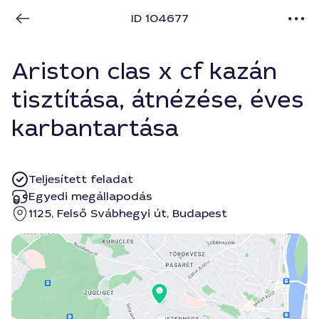
ID 104677
Ariston clas x cf kazán
tisztítása, átnézése, éves
karbantartása
Teljesített feladat
Egyedi megállapodás
1125, Felső Svábhegyi út, Budapest