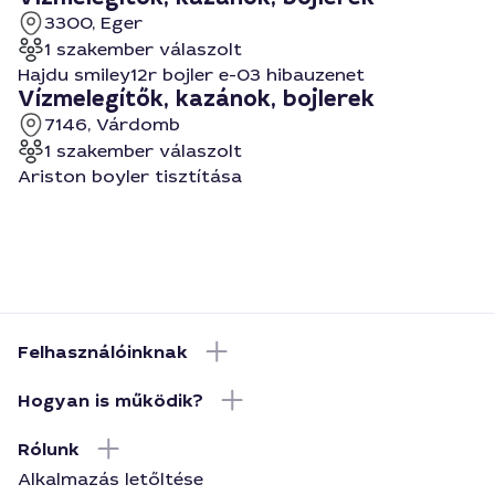
3300, Eger
1 szakember válaszolt
Hajdu smiley12r bojler e-03 hibauzenet
Vízmelegítők, kazánok, bojlerek
7146, Várdomb
1 szakember válaszolt
Ariston boyler tisztítása
Felhasználóinknak
Hogyan is működik?
Rólunk
Alkalmazás letőltése