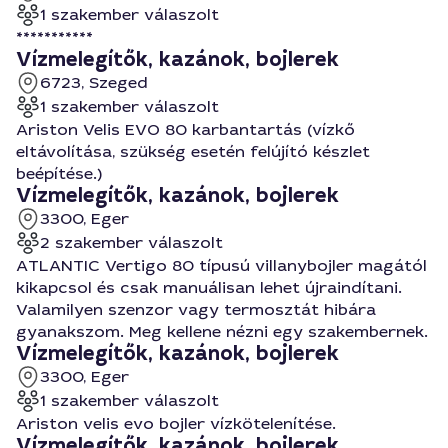
1 szakember válaszolt
***********
Vízmelegítők, kazánok, bojlerek
6723, Szeged
1 szakember válaszolt
Ariston Velis EVO 80 karbantartás (vízkő
eltávolítása, szükség esetén felújító készlet
beépítése.)
Vízmelegítők, kazánok, bojlerek
3300, Eger
2 szakember válaszolt
ATLANTIC Vertigo 80 típusú villanybojler magától
kikapcsol és csak manuálisan lehet újraindítani.
Valamilyen szenzor vagy termosztát hibára
gyanakszom. Meg kellene nézni egy szakembernek.
Vízmelegítők, kazánok, bojlerek
3300, Eger
1 szakember válaszolt
Ariston velis evo bojler vízkötelenítése.
Vízmelegítők, kazánok, bojlerek