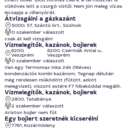
vízköves lett a csurgó víztől. Nem jön meleg víz.es
lecsapja a villanyórát.
Átvizsgálni a gázkazánt
5000, 57, Szántó krt., Szolnok
0 szakember válaszolt
csak át kell vizsgálni
Vízmelegítők, kazánok, bojlerek
8200,
8200, Csermák Antal u.,
Veszprém
Veszprém
0 szakember válaszolt
Van egy Termomax Inka 24k (16éves)
kondenzációs kombi kazánom. Tegnap délután
még rendesen működött (fűtött, adott
melegvizet), viszont estére F7 hibakóddal megállt.
Vízmelegítők, kazánok, bojlerek
2800, Tatabánya
2 szakember válaszolt
Ariston bojler nem fűt
Egy bojlert szeretnék kicserélni
7761, Kozármisleny