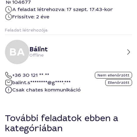
104677
A feladat létrehozva: 17 szept. 17:43-kor
Frissítve: 2 éve
Feladat létrehozója
Bálint
Offline
+36 30 121 ** **
Nem ellenőrzött
balint.s********@g****.***
Ellenőrzött
Csak chates kommunikáció
További feladatok ebben a
kategóriában