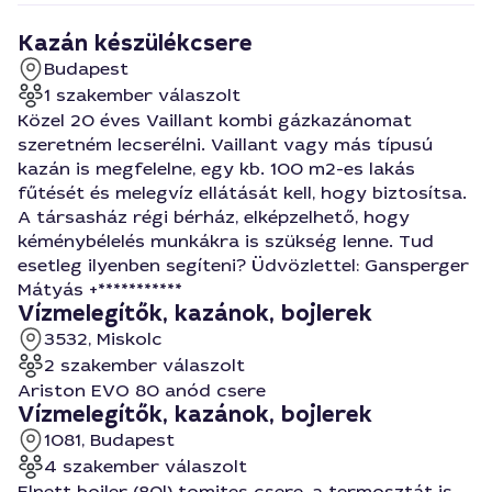
Kazán készülékcsere
Budapest
1 szakember válaszolt
Közel 20 éves Vaillant kombi gázkazánomat
szeretném lecserélni. Vaillant vagy más típusú
kazán is megfelelne, egy kb. 100 m2-es lakás
fűtését és melegvíz ellátását kell, hogy biztosítsa.
A társasház régi bérház, elképzelhető, hogy
kéménybélelés munkákra is szükség lenne. Tud
esetleg ilyenben segíteni? Üdvözlettel: Gansperger
Mátyás +***********
Vízmelegítők, kazánok, bojlerek
3532, Miskolc
2 szakember válaszolt
Ariston EVO 80 anód csere
Vízmelegítők, kazánok, bojlerek
1081, Budapest
4 szakember válaszolt
Elnett boiler (80l) tomites csere, a termosztát is