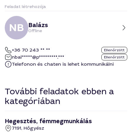
Feladat létrehozója
Balázs
Offline
+36 70 243 ** **
Ellenőrzött
nbal*****@p*********.***
Ellenőrzött
Telefonon és chaten is lehet kommunikálni
További feladatok ebben a
kategóriában
Hegesztés, fémmegmunkálás
7191, Hőgyész