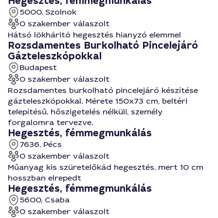
Hegesztés, fémmegmunkálás
5000, Szolnok
0 szakember válaszolt
Hátsó lökháritó hegesztés hianyzó elemmel
Rozsdamentes Burkolható Pincelejáró
Gázteleszkópokkal
Budapest
0 szakember válaszolt
Rozsdamentes burkolható pincelejáró készítése
gázteleszkópokkal. Mérete 150x73 cm, beltéri
telepítésű, hőszigetelés nélküli, személy
forgalomra tervezve.
Hegesztés, fémmegmunkálás
7636, Pécs
0 szakember válaszolt
Műanyag kis szüretelőkád hegesztés, mert 10 cm
hosszban elrepedt
Hegesztés, fémmegmunkálás
5600, Csaba
0 szakember válaszolt