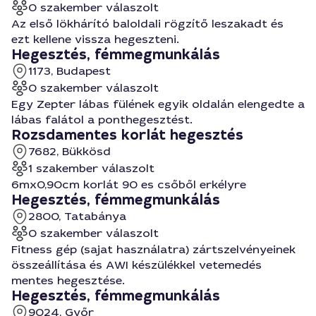
0 szakember válaszolt
Az első lökhárító baloldali rögzítő leszakadt és
ezt kellene vissza hegeszteni.
Hegesztés, fémmegmunkálás
1173, Budapest
0 szakember válaszolt
Egy Zepter lábas fülének egyik oldalán elengedte a
lábas falátol a ponthegesztést.
Rozsdamentes korlát hegesztés
7682, Bükkösd
1 szakember válaszolt
6mx0,90cm korlát 90 es csőből erkélyre
Hegesztés, fémmegmunkálás
2800, Tatabánya
0 szakember válaszolt
Fitness gép (sajat használatra) zártszelvényeinek
összeállítása és AWI készülékkel vetemedés
mentes hegesztése.
Hegesztés, fémmegmunkálás
9024, Győr