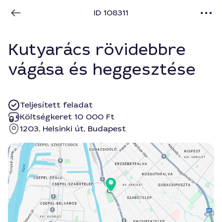
ID 108311
Kutyarács rövidebbre
vágása és heggesztése
Teljesített feladat
Költségkeret 10 000 Ft
1203, Helsinki út, Budapest