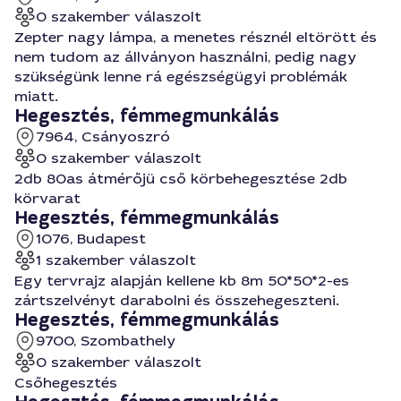
0 szakember válaszolt
Zepter nagy lámpa, a menetes résznél eltörött és
nem tudom az állványon használni, pedig nagy
szükségünk lenne rá egészségügyi problémák
miatt.
Hegesztés, fémmegmunkálás
7964, Csányoszró
0 szakember válaszolt
2db 80as átmérőjü cső körbehegesztése 2db
körvarat
Hegesztés, fémmegmunkálás
1076, Budapest
1 szakember válaszolt
Egy tervrajz alapján kellene kb 8m 50*50*2-es
zártszelvényt darabolni és összehegeszteni.
Hegesztés, fémmegmunkálás
9700, Szombathely
0 szakember válaszolt
Csőhegesztés