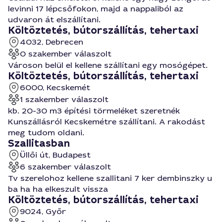
levinni 17 lépcsőfokon, majd a nappaliból az
udvaron át elszállítani.
Költöztetés, bútorszállítás, tehertaxi
4032, Debrecen
0 szakember válaszolt
Városon belül el kellene szállítani egy mosógépet.
Költöztetés, bútorszállítás, tehertaxi
6000, Kecskemét
1 szakember válaszolt
kb. 20-30 m3 építési törmeléket szeretnék
Kunszállásról Kecskemétre szállítani. A rakodást
meg tudom oldani.
Szallitasban
Üllői út, Budapest
6 szakember válaszolt
Tv szerelohoz kellene szallitani 7 ker dembinszky u
ba ha ha elkeszult vissza
Költöztetés, bútorszállítás, tehertaxi
9024, Győr