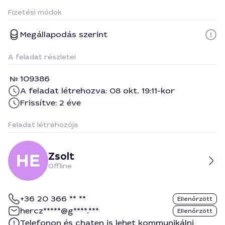
Fizetési módok
Megállapodás szerint
A feladat részletei
109386
A feladat létrehozva: 08 okt. 19:11-kor
Frissítve: 2 éve
Feladat létrehozója
Zsolt
Offline
+36 20 366 ** **
Ellenőrzött
hercz*****@g****.***
Ellenőrzött
Telefonon és chaten is lehet kommunikálni