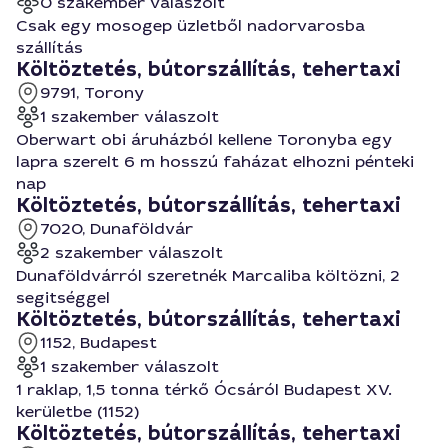
0 szakember válaszolt
Csak egy mosogep üzletből nadorvarosba
szállítás
Költöztetés, bútorszállítás, tehertaxi
9791, Torony
1 szakember válaszolt
Oberwart obi áruházból kellene Toronyba egy
lapra szerelt 6 m hosszú faházat elhozni pénteki
nap
Költöztetés, bútorszállítás, tehertaxi
7020, Dunaföldvár
2 szakember válaszolt
Dunaföldvárról szeretnék Marcaliba költözni, 2
segitséggel
Költöztetés, bútorszállítás, tehertaxi
1152, Budapest
1 szakember válaszolt
1 raklap, 1,5 tonna térkő Ócsáról Budapest XV.
kerületbe (1152)
Költöztetés, bútorszállítás, tehertaxi