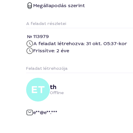
Megállapodás szerint
A feladat részletei
113979
A feladat létrehozva: 31 okt. 05:37-kor
Frissítve: 2 éve
Feladat létrehozója
th
Offline
e**@e**.***