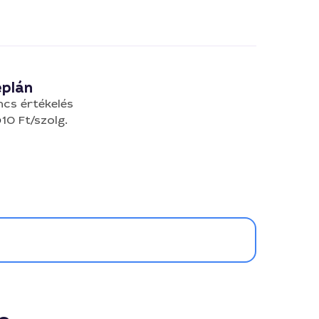
eplán
ncs értékelés
10 Ft
/szolg.