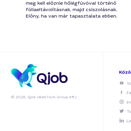
meg kell előznie hőlégfúvóval történő
fóliaeltávolításnak, majd csiszolásnak.
Előny, ha van már tapasztalata ebben.
Közö
Y
F
© 2026, Qjob (WebTech Group Kft.)
I
T
Li