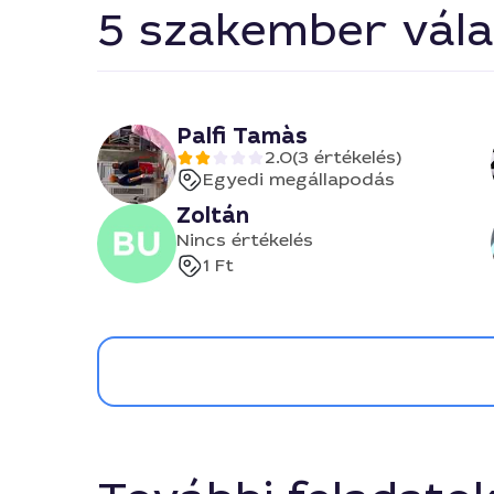
5 szakember vála
Palfi Tamàs
2.0
(3 értékelés)
Egyedi megállapodás
Zoltán
Nincs értékelés
1 Ft