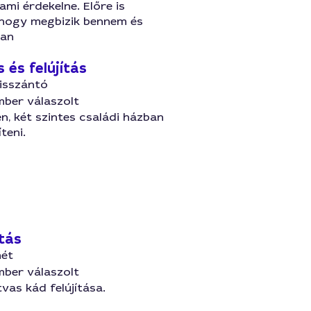
ami érdekelne. Előre is
hogy megbizik bennem és
an
 és felújítás
lisszántó
mber válaszolt
en, két szintes családi házban
teni.
tás
ét
mber válaszolt
vas kád felújítása.