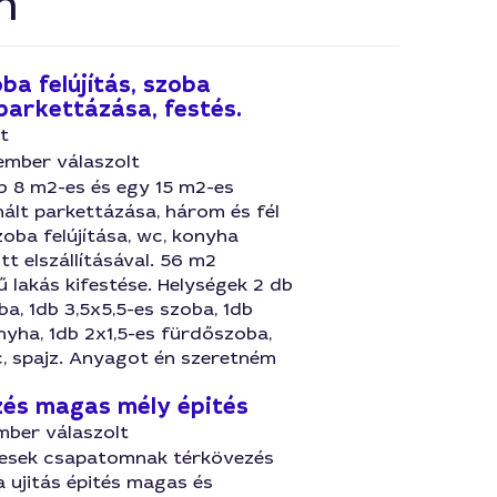
n
ba felújítás, szoba
parkettázása, festés.
t
ember válaszolt
b 8 m2-es és egy 15 m2-es
ált parkettázása, három és fél
oba felújítása, wc, konyha
itt elszállításával. 56 m2
ű lakás kifestése. Helységek 2 db
a, 1db 3,5x5,5-es szoba, 1db
nyha, 1db 2x1,5-es fürdőszoba,
c, spajz. Anyagot én szeretném
és magas mély épités
mber válaszolt
esek csapatomnak térkövezés
 ujitás épités magas és