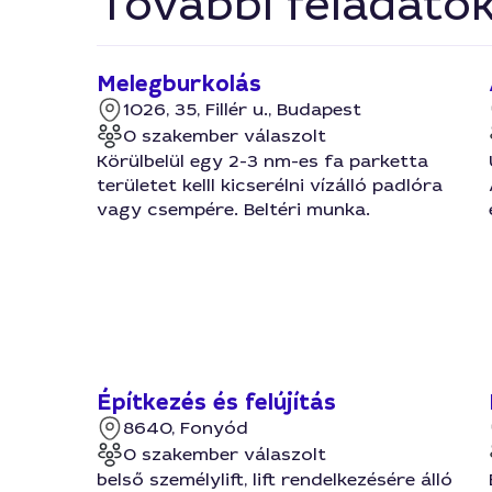
További feladato
Melegburkolás
1026, 35, Fillér u., Budapest
0 szakember válaszolt
Körülbelül egy 2-3 nm-es fa parketta
területet kelll kicserélni vízálló padlóra
vagy csempére. Beltéri munka.
Építkezés és felújítás
8640, Fonyód
0 szakember válaszolt
belső személylift, lift rendelkezésére álló