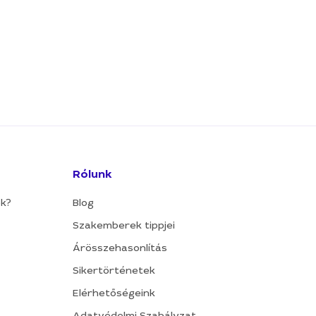
Rólunk
ok?
Blog
Szakemberek tippjei
Árösszehasonlítás
Sikertörténetek
Elérhetőségeink
Adatvédelmi Szabályzat