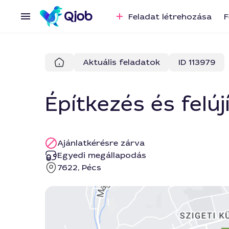
Feladat létrehozása
F
Aktuális feladatok
ID 113979
Építkezés és felúj
Ajánlatkérésre zárva
Egyedi megállapodás
7622, Pécs