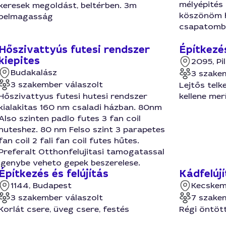
mélyépités 
keresek megoldást, beltérben. 3m
köszönöm 
belmagasság
csapatomb
Hőszivattyús futesi rendszer
Építkezés
kiepites
2095, Pi
Budakalász
3 szake
3 szakember válaszolt
Lejtős telk
Hőszivattyus futesi hutesi rendszer
kellene merí
kialakitas 160 nm csaladi házban. 80nm
Also szinten padlo futes 3 fan coil
huteshez. 80 nm Felso szint 3 parapetes
fan coil 2 fali fan coil futes hűtes.
Preferalt Otthonfelujitasi tamogatassal
igenybe veheto gepek beszerelese.
Építkezés és felújítás
Kádfelújí
1144, Budapest
Kecskem
3 szakember válaszolt
7 szake
Korlát csere, üveg csere, festés
Régi öntött