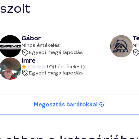
szolt
Gábor
T
Nincs értékelés
Ni
Egyedi megállapodás
Imre
1.0
(1 értékelést)
Egyedi megállapodás
Megosztás barátokkal