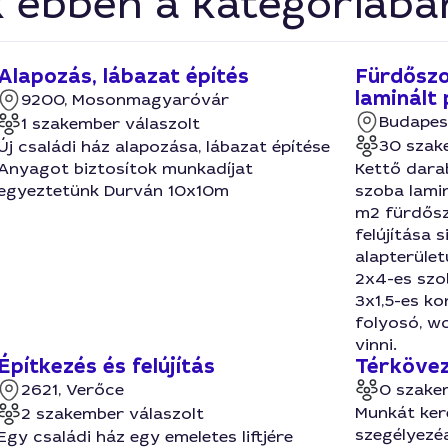
k ebben a kategóriába
Alapozás, lábazat építés
Fürdőszo
laminált 
9200, Mosonmagyaróvár
Budapes
1 szakember válaszolt
30 szak
Új családi ház alapozása, lábazat építése
Anyagot biztosítok munkadíjat
Kettő dara
egyeztetünk Durván 10x10m
szoba lamin
m2 fürdősz
felújítása s
alapterület
2x4-es szob
3x1,5-es ko
folyosó, w
vinni.
Építkezés és felújítás
Térkövez
2621, Verőce
0 szake
Munkát ker
2 szakember válaszolt
szegélyezéa
Egy családi ház egy emeletes liftjére