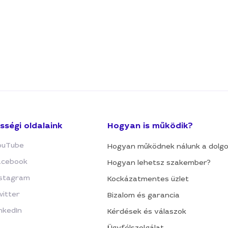
sségi oldalaink
Hogyan is működik?
ouTube
Hogyan működnek nálunk a dolg
acebook
Hogyan lehetsz szakember?
nstagram
Kockázatmentes üzlet
witter
Bizalom és garancia
nkedIn
Kérdések és válaszok
Ügyfélszolgálat