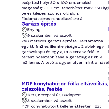
beépítési hely: 80 x 100 cm, emelési
magasság: 300 cm, teherbírás: max. 150 kg,
be és kilépés azonos oldalon,
födámáttörés rendelkezésre áll,
Garázs építés
Enying
9 szakember válaszolt
7x8 méteres garázs építése. Tartamazna
egy kb 1m2 es illemhelyiséget. 2 ablak egy
garázskapu és egy ajtó a terasz felé. A
terasz hosszabbítása a garázsig az kb 4
m2 lenne. A tető a ugyan olyan mint a házé
MDF konyhabútor fólia eltávolítás,
csiszolás, festés
1087, Kerepesi út, Budapest
3 szakember válaszolt
MDF konyhabútort kellene átfesteni. Ezt