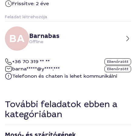
Frissítve: 2 éve
Feladat létrehozója
Barnabas
Offline
+36 70 319 ** **
Ellenőrzött
barna*****@y****.***
Ellenőrzött
Telefonon és chaten is lehet kommunikálni
További feladatok ebben a
kategóriában
Mosó- és szárítógépek