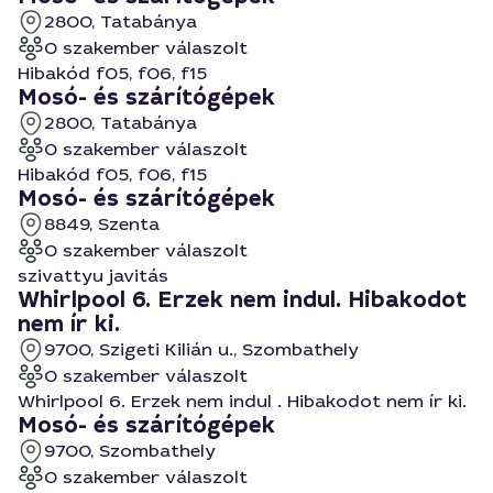
2800, Tatabánya
0 szakember válaszolt
Hibakód f05, f06, f15
Mosó- és szárítógépek
2800, Tatabánya
0 szakember válaszolt
Hibakód f05, f06, f15
Mosó- és szárítógépek
8849, Szenta
0 szakember válaszolt
szivattyu javitás
Whirlpool 6. Erzek nem indul. Hibakodot
nem ír ki.
9700, Szigeti Kilián u., Szombathely
0 szakember válaszolt
Whirlpool 6. Erzek nem indul . Hibakodot nem ír ki.
Mosó- és szárítógépek
9700, Szombathely
0 szakember válaszolt