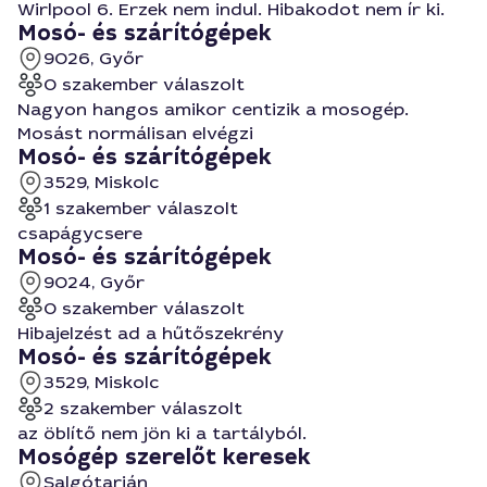
Wirlpool 6. Erzek nem indul. Hibakodot nem ír ki.
Mosó- és szárítógépek
9026, Győr
0 szakember válaszolt
Nagyon hangos amikor centizik a mosogép.
Mosást normálisan elvégzi
Mosó- és szárítógépek
3529, Miskolc
1 szakember válaszolt
csapágycsere
Mosó- és szárítógépek
9024, Győr
0 szakember válaszolt
Hibajelzést ad a hűtőszekrény
Mosó- és szárítógépek
3529, Miskolc
2 szakember válaszolt
az öblítő nem jön ki a tartályból.
Mosógép szerelőt keresek
Salgótarján