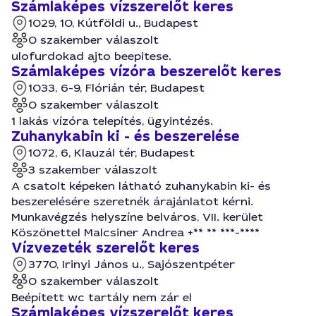
Számlaképes vízszerelőt keres
1029, 10, Kútföldi u., Budapest
0 szakember válaszolt
ulofurdokad ajto beepitese.
Számlaképes vízóra beszerelőt keres
1033, 6-9, Flórián tér, Budapest
0 szakember válaszolt
1 lakás vízóra telepítés, ügyintézés.
Zuhanykabin ki - és beszerelése
1072, 6, Klauzál tér, Budapest
3 szakember válaszolt
A csatolt képeken látható zuhanykabin ki- és
beszerelésére szeretnék árajánlatot kérni.
Munkavégzés helyszíne belváros, VII. kerület
Köszönettel Malcsiner Andrea +** ** ***-****
Vízvezeték szerelőt keres
3770, Irinyi János u., Sajószentpéter
0 szakember válaszolt
Beépített wc tartály nem zár el
Számlaképes vízszerelőt keres