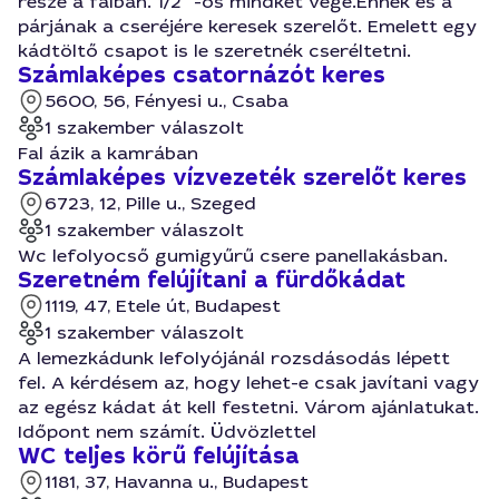
része a falban. 1/2" -os mindkét vége.Ennek és a
párjának a cseréjére keresek szerelőt. Emelett egy
kádtöltő csapot is le szeretnék cseréltetni.
Számlaképes csatornázót keres
5600, 56, Fényesi u., Csaba
1 szakember válaszolt
Fal ázik a kamrában
Számlaképes vízvezeték szerelőt keres
6723, 12, Pille u., Szeged
1 szakember válaszolt
Wc lefolyocső gumigyűrű csere panellakásban.
Szeretném felújítani a fürdőkádat
1119, 47, Etele út, Budapest
1 szakember válaszolt
A lemezkádunk lefolyójánál rozsdásodás lépett
fel. A kérdésem az, hogy lehet-e csak javítani vagy
az egész kádat át kell festetni. Várom ajánlatukat.
Időpont nem számít. Üdvözlettel
WC teljes körű felújítása
1181, 37, Havanna u., Budapest