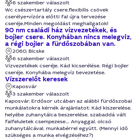
6 szakember válaszolt
Wc csésze+tartály csere,flexibilis csövek
cserélye+vízóra előtti fal újra tervezése
cseréje.Minden megoldást meghallgatok!
90 nm családi ház vízvezetékek, és
bojler csere. Konyhában nincs melegviz,
a régi bojler a fürdőszobában van.
2060, Bicske
6 szakember válaszolt
Vízvezetékek cseréje. Kád kicserélése. Régi bojler
cseréje. Konyhába melegvíz bevezetése.
Vízszerelőt keresek
Kaposvár
3 szakember válaszolt
Kaposvár, Erdősor utcában az alábbi fürdőszobai
munkálatokra kérnék árajánlatot: Kád kiszerelése,
helyébe zuhanytálca beszerelése, szabaddá vált
falfeluletek csempezese... Anyaggal, olcsó
zuhanytálcával, munkabérrel együtt. (Mennyi idő
szükséges a munka elvégzéséhez?)