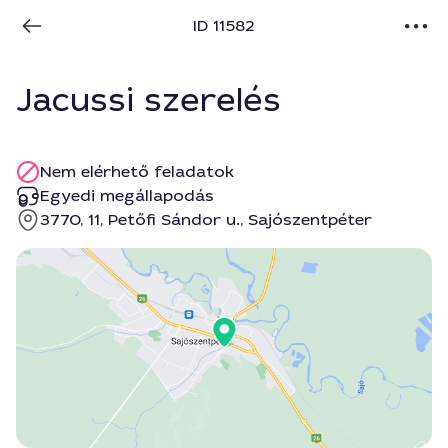
ID 11582
Jacussi szerelés
Nem elérhető feladatok
Egyedi megállapodás
3770, 11, Petőfi Sándor u., Sajószentpéter