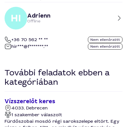
Adrienn
Offline
+36 70 562 ** **
Nem ellenőrzött
hir***@f*******.**
Nem ellenőrzött
További feladatok ebben a
kategóriában
Vízszerelőt keres
4033, Debrecen
1 szakember válaszolt
Fürdőszobai mosdó régi sarokszelepe eltört. Egy