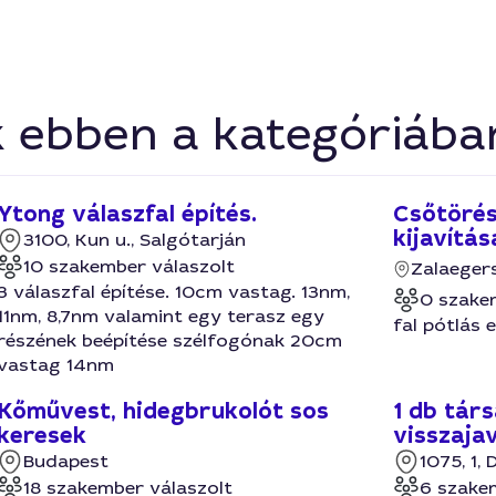
k ebben a kategóriába
Ytong válaszfal építés.
Csőtörés
kijavítás
3100, Kun u., Salgótarján
10 szakember válaszolt
Zalaeger
3 válaszfal építése. 10cm vastag. 13nm,
0 szake
11nm, 8,7nm valamint egy terasz egy
fal pótlás 
részének beépítése szélfogónak 20cm
vastag 14nm
Kőművest, hidegbrukolót sos
1 db tár
keresek
visszajav
Budapest
1075, 1,
18 szakember válaszolt
6 szake