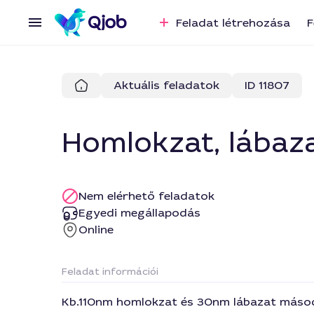
Feladat létrehozása
F
Aktuális feladatok
ID 11807
Homlokzat, lábaz
Nem elérhető feladatok
Egyedi megállapodás
Online
Feladat információi
Kb.110nm homlokzat és 30nm lábazat másod