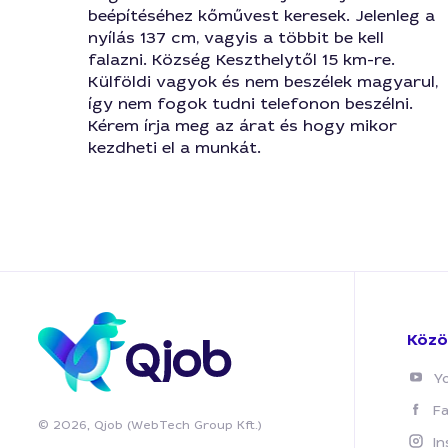
beépítéséhez kőművest keresek. Jelenleg a
nyílás 137 cm, vagyis a többit be kell
falazni. Község Keszthelytől 15 km-re.
Külföldi vagyok és nem beszélek magyarul,
így nem fogok tudni telefonon beszélni.
Kérem írja meg az árat és hogy mikor
kezdheti el a munkát.
Közö
Y
F
© 2026, Qjob (WebTech Group Kft.)
I