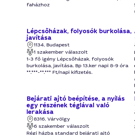
faházhoz
Lépcsőházak, folyosók burkolása,
javítása
1134, Budapest
1 szakember válaszolt
1-3 fő igény Lépcsőházak, folyosók
burkolása, javítása. Bp 13.ker napi 8-9 óra
**.***-**.*** Ft/napi kifizetés.
Bejárati ajtó beépítése, a nyílás
egy részének téglával való
lerakása
8316, Várvölgy
6 szakember válaszolt
Régi házba standard bejárati ajtó