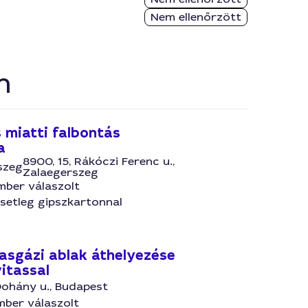
Nem ellenőrzött
n
 miatti falbontás
a
8900, 15, Rákóczi Ferenc u.,
szeg
Zalaegerszeg
mber válaszolt
esetleg gipszkartonnal
sasgázi ablak áthelyezése
itassal
 Dohány u., Budapest
mber válaszolt