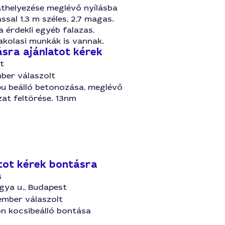
áthelyezése meglévő nyílásba
assal 1,3 m széles, 2,7 magas.
a érdekli egyéb falazas,
akolasi munkák is vannak.
sra ajánlatot kérek
t
ber válaszolt
pu beálló betonozása, meglévő
zat feltörése. 13nm
tot kérek bontásra
a
ngya u., Budapest
ember válaszolt
n kocsibeálló bontása