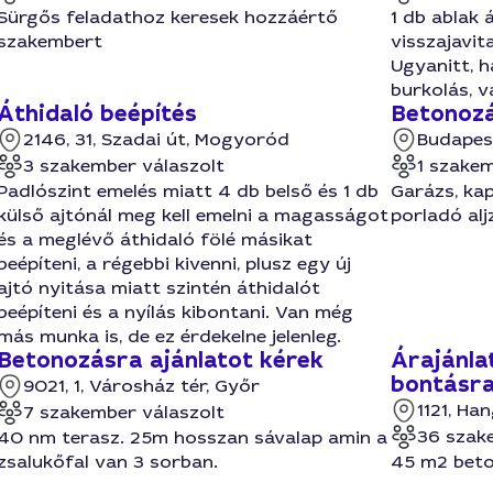
Sürgős feladathoz keresek hozzáértő
1 db ablak 
szakembert
visszajavit
Ugyanitt, h
burkolás, v
Áthidaló beépítés
Betonozá
2146, 31, Szadai út, Mogyoród
Budapes
3 szakember válaszolt
1 szakem
Padlószint emelés miatt 4 db belső és 1 db
Garázs, ka
külső ajtónál meg kell emelni a magasságot
porladó alj
és a meglévő áthidaló fölé másikat
beépíteni, a régebbi kivenni, plusz egy új
ajtó nyitása miatt szintén áthidalót
beépíteni és a nyílás kibontani. Van még
más munka is, de ez érdekelne jelenleg.
Betonozásra ajánlatot kérek
Árajánla
bontásr
9021, 1, Városház tér, Győr
1121, Ha
7 szakember válaszolt
36 szak
40 nm terasz. 25m hosszan sávalap amin a
zsalukőfal van 3 sorban.
45 m2 beto