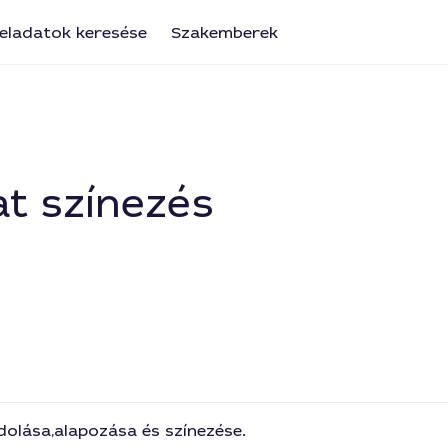
eladatok keresése
Szakemberek
at színezés
olása,alapozása és színezése.