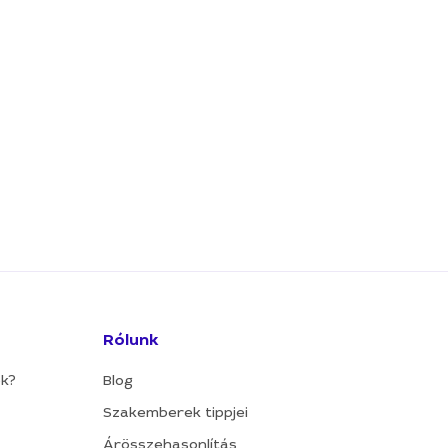
Rólunk
ok?
Blog
Szakemberek tippjei
Árösszehasonlítás