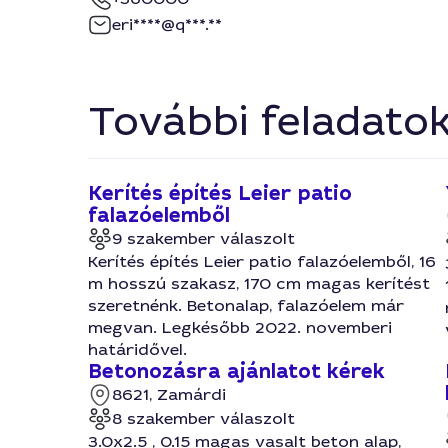
eri****@q***.**
További feladato
Kerítés építés Leier patio
falazóelemből
9 szakember válaszolt
Kerítés építés Leier patio falazóelemből, 16
m hosszú szakasz, 170 cm magas kerítést
szeretnénk. Betonalap, falazóelem már
megvan. Legkésőbb 2022. novemberi
határidővel.
Betonozásra ajánlatot kérek
8621, Zamárdi
8 szakember válaszolt
3.0x2.5 , 0.15 magas vasalt beton alap,