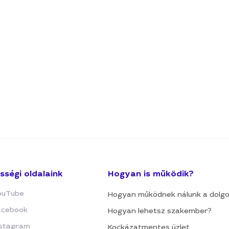
sségi oldalaink
Hogyan is működik?
ouTube
Hogyan működnek nálunk a dolg
acebook
Hogyan lehetsz szakember?
nstagram
Kockázatmentes üzlet