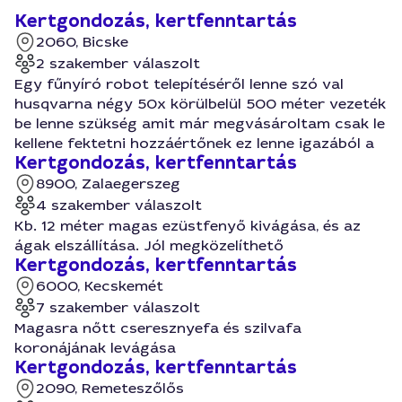
Kertgondozás, kertfenntartás
2060, Bicske
2 szakember válaszolt
Egy fűnyíró robot telepítéséről lenne szó val
husqvarna négy 50x körülbelül 500 méter vezeték
be lenne szükség amit már megvásároltam csak le
kellene fektetni hozzáértőnek ez lenne igazából a
Kertgondozás, kertfenntartás
8900, Zalaegerszeg
4 szakember válaszolt
Kb. 12 méter magas ezüstfenyő kivágása, és az
ágak elszállítása. Jól megközelíthető
Kertgondozás, kertfenntartás
6000, Kecskemét
7 szakember válaszolt
Magasra nőtt cseresznyefa és szilvafa
koronájának levágása
Kertgondozás, kertfenntartás
2090, Remeteszőlős