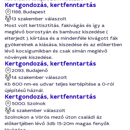
Kertgondozás, kertfenntartás
1188, Budapest
13 szakember válaszolt
Most volt kerttisztítás, fakivágás és így a
meglévő borostyán és bambusz kiszedése (
elterjedt ), kiírtása és a mindenféle kivágott fák
gyökereinek a kiásása, kiszedése és az előkertben
lévő kocsigumikban és csak simán meglévő
növények kiszedése.
Kertgondozás, kertfenntartás
2093, Budajenő
14 szakember válaszolt
Kb 600 nm-es udvar teljes kertépítése a 0-ról
újépítésű háznál.
Kertgondozás, kertfenntartás
5000, Szolnok
4 szakember válaszolt
Szolnokon a Vörös mező úton családi áz
előkertjében lévő 3db 15-20m magas fenyők
kivágása