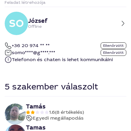
Feladat létrehozója
József
Offline
+36 20 974 ** **
Ellenőrzött
somo****@g****.***
Ellenőrzött
Telefonon és chaten is lehet kommunikálni
5 szakember válaszolt
Tamás
1.6
(8 értékelés)
Egyedi megállapodás
Tamas