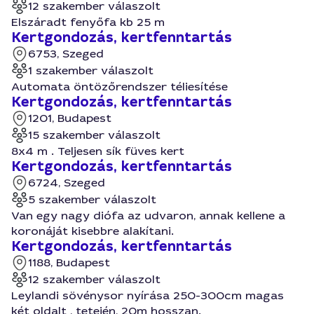
12 szakember válaszolt
Elszáradt fenyőfa kb 25 m
Kertgondozás, kertfenntartás
6753, Szeged
1 szakember válaszolt
Automata öntözőrendszer téliesítése
Kertgondozás, kertfenntartás
1201, Budapest
15 szakember válaszolt
8x4 m . Teljesen sík füves kert
Kertgondozás, kertfenntartás
6724, Szeged
5 szakember válaszolt
Van egy nagy diófa az udvaron, annak kellene a
koronáját kisebbre alakítani.
Kertgondozás, kertfenntartás
1188, Budapest
12 szakember válaszolt
Leylandi sövénysor nyírása 250-300cm magas
két oldalt , tetején, 20m hosszan.