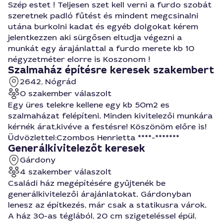
Szép estet ! Teljesen szet kell verni a furdo szobát
szeretnek padló fűtést és mindent megcsinalni
utána burkolni kadat és egyéb dolgokat kérem
jelentkezzen aki sürgősen eltudja végezni a
munkát egy árajánlattal a furdo merete kb 10
négyzetméter elorre is Koszonom !
Szalmaház építésre keresek szakembert
2642, Nógrád
0 szakember válaszolt
Egy üres telekre kellene egy kb 50m2 es
szalmaházat felépíteni. Minden kivitelezői munkára
kérnék árat,kivéve a festésre! Köszönöm előre is!
Üdvözlettel:Czombos Henrietta ****-*******
Generálkivitelezőt keresek
Gárdony
4 szakember válaszolt
Családi ház megépítésére gyűjtenék be
generálkivitelezői árajánlatokat. Gárdonyban
lenesz az építkezés, már csak a statikusra várok.
A ház 30-as téglából, 20 cm szigeteléssel épül,