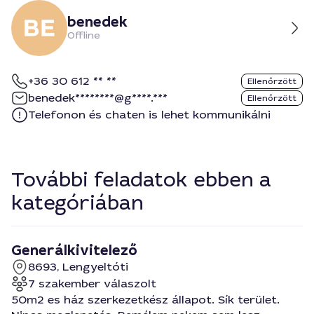
benedek
Offline
+36 30 612 ** **
Ellenőrzött
benedek********@g****.***
Ellenőrzött
Telefonon és chaten is lehet kommunikálni
További feladatok ebben a
kategóriában
Generálkivitelező
8693, Lengyeltóti
7 szakember válaszolt
50m2 es ház szerkezetkész állapot. Sík terület.