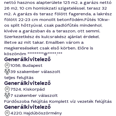
nettó hasznos alapterülete 125 m2, a garázs nettó
26 m2, 10 cm homlokzati szigeteléssel, terasz 32
m2. A garázs és terasz fölött fagerenda, a lakrész
fölött 22-23 cm monolit betonfödém.Fűtés 10kw-
os split hőttyúval, csak padlófűtés mindenhol,
kivéve a garázsban és a teraszon, ott semmi.
Szerkezetkész és kulcsrakész ajánlat érdekel,
illetve az mit takar. Emailben várom a
megkereséseket csak első körben. Előre is
köszönöm *********@*****.***
Generálkivitelező
1056, Budapest
39 szakember válaszolt
teljes felujitäs
Generálkivitelező
7524, Kiskorpád
7 szakember válaszolt
Fürdőszoba felújítás Komplett víz vezeték felújítás
Generálkivitelező
4220, Hajdúböszörmény