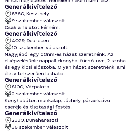
Nincs meglepetés. Remélem nekem sem lesz.
Generálkivitelező
8360, Keszthely
9 szakember válaszolt
Csak a falatot kérném.
Generálkivitelező
4029, Debrecen
10 szakember válaszolt
Nagyjából egy 60nm-es házat szeretnénk. Az
elképzelésünk: nappali +konyha, fürdő +wc, 2 szoba
és egy kicsi előszoba. Olyan házat szeretnénk, ami
életvitel szerűen lakható.
Generálkivitelező
8100, Várpalota
2 szakember válaszolt
Konyhabútor, munkalap, tűzhely, páraelszívó
cseréje és tisztasági festés.
Generálkivitelező
2330, Dunaharaszti
38 szakember válaszolt