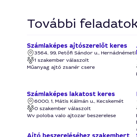
További feladato
Számlaképes ajtószerelőt keres
3564, 99, Petőfi Sándor u., Hernádnémeti
1 szakember válaszolt
Műanyag ajtó zsanér csere
Számlaképes lakatost keres
6000, 1, Mátis Kálmán u., Kecskemét
0 szakember válaszolt
Wv poloba valo ajtozar beszerelese
Ajtó beszereléséhez szakembert