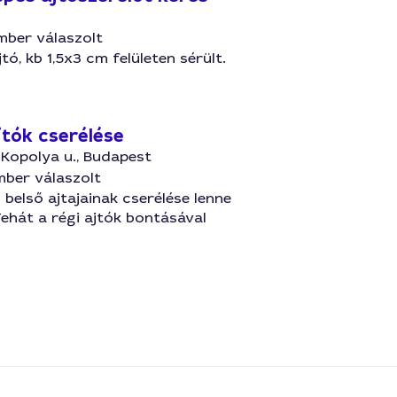
mber válaszolt
tó, kb 1,5x3 cm felületen sérült.
jtók cserélése
, Kopolya u., Budapest
mber válaszolt
 belső ajtajainak cserélése lenne
Tehát a régi ajtók bontásával