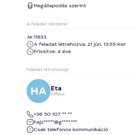
Megállapodás szerint
A feladat részletei
11833
A feladat létrehozva: 21 jún. 13:55-kor
Frissítve: 4 éve
Feladat létrehozója
Eta
Offline
+36 50 107 ** **
hajz*****@g****.***
Csak telefonos kommunikáció