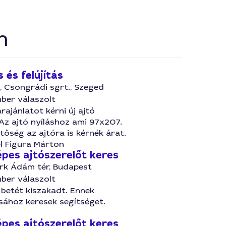
n
 és felújítás
, Csongrádi sgrt., Szeged
ber válaszolt
rajánlatot kérni új ajtó
Az ajtó nyíláshoz ami 97x207.
tőség az ajtóra is kérnék árat.
l Figura Márton
pes ajtószerelőt keres
ark Ádám tér, Budapest
ber válaszolt
ó betét kiszakadt. Ennek
sához keresek segítséget.
pes ajtószerelőt keres