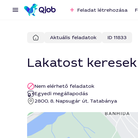
Feladat létrehozása
F
Aktuális feladatok
ID 11833
Lakatost keresek
Nem elérhető feladatok
Egyedi megállapodás
2800, 8, Napsugár út, Tatabánya