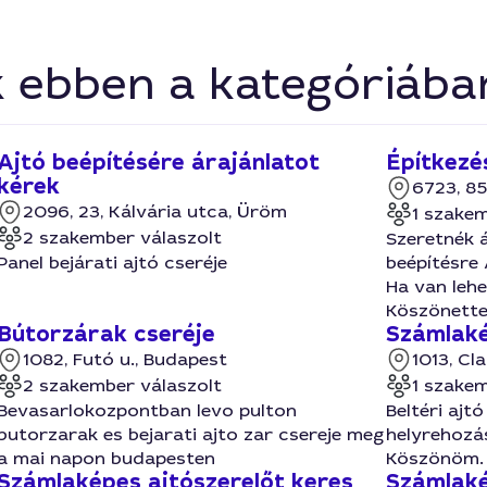
k ebben a kategóriába
Ajtó beépítésére árajánlatot
Építkezés
kérek
6723, 85
2096, 23, Kálvária utca, Üröm
1 szakem
2 szakember válaszolt
Szeretnék á
Panel bejárati ajtó cseréje
beépítésre 
Ha van lehe
Köszönette
Bútorzárak cseréje
Számlaké
1082, Futó u., Budapest
1013, Cl
2 szakember válaszolt
1 szakem
Bevasarlokozpontban levo pulton
Beltéri ajt
butorzarak es bejarati ajto zar csereje meg
helyrehozá
a mai napon budapesten
Köszönöm.
Számlaképes ajtószerelőt keres
Számlaké