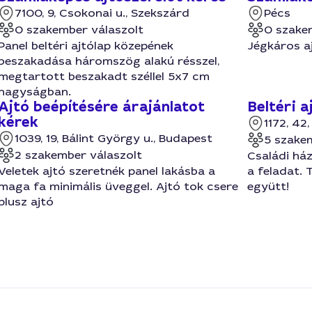
7100, 9, Csokonai u., Szekszárd
Pécs
0 szakember válaszolt
0 szake
Panel beltéri ajtólap közepének
Jégkáros aj
beszakadása háromszög alakú résszel,
megtartott beszakadt széllel 5x7 cm
nagyságban.
Ajtó beépítésére árajánlatot
Beltéri a
kérek
1172, 42
1039, 19, Bálint György u., Budapest
5 szake
2 szakember válaszolt
Családi ház
Veletek ajtó szeretnék panel lakásba a
a feladat. 
maga fa minimális üveggel. Ajtó tok csere
együtt!
plusz ajtó