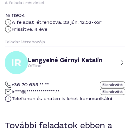
A feladat részletei
11904
A feladat létrehozva: 23 jún. 12:52-kor
Frissítve: 4 éve
Feladat létrehozója
Lengyelné Gérnyi Katalin
Offline
+36 70 635 ** **
Ellenőrzött
ir***@j**************.**
Ellenőrzött
Telefonon és chaten is lehet kommunikálni
További feladatok ebben a