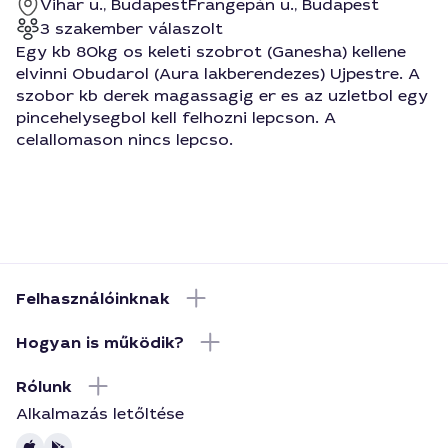
Vihar u., Budapest
Frangepán u., Budapest
3 szakember válaszolt
Egy kb 80kg os keleti szobrot (Ganesha) kellene
elvinni Obudarol (Aura lakberendezes) Ujpestre. A
szobor kb derek magassagig er es az uzletbol egy
pincehelysegbol kell felhozni lepcson. A
celallomason nincs lepcso.
Felhasználóinknak
Hogyan is működik?
Rólunk
Alkalmazás letőltése