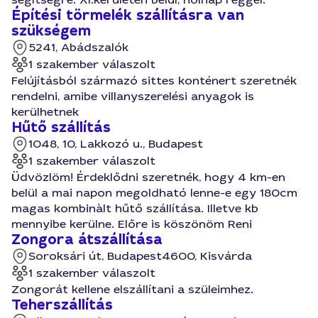
Építési törmelék szállításra van
szükségem
5241, Abádszalók
1 szakember válaszolt
Felújításból származó sittes konténert szeretnék
rendelni, amibe villanyszerelési anyagok is
kerülhetnek
Hűtő szállítás
1048, 10, Lakkozó u., Budapest
1 szakember válaszolt
Üdvözlöm! Érdeklődni szeretnék, hogy 4 km-en
belül a mai napon megoldható lenne-e egy 180cm
magas kombinàlt hűtő szállítása. Illetve kb
mennyibe kerülne. Előre is köszönöm Reni
Zongora átszállítása
Soroksári út, Budapest
4600, Kisvárda
1 szakember válaszolt
Zongorát kellene elszállítani a szüleimhez.
Teherszállítás