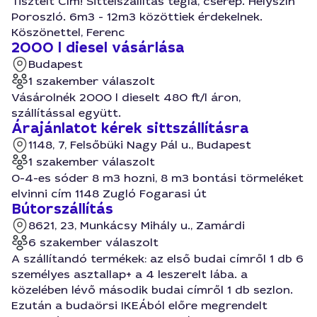
Tisztelt Cím! Sittelszállítás tégla, cserép. Helyszín
Poroszló. 6m3 - 12m3 közöttiek érdekelnek.
Köszönettel, Ferenc
2000 l diesel vásárlása
Budapest
1 szakember válaszolt
Vásárolnék 2000 l dieselt 480 ft/l áron,
szállítással együtt.
Árajánlatot kérek sittszállításra
1148, 7, Felsőbüki Nagy Pál u., Budapest
1 szakember válaszolt
0-4-es sóder 8 m3 hozni, 8 m3 bontási törmeléket
elvinni cím 1148 Zugló Fogarasi út
Bútorszállítás
8621, 23, Munkácsy Mihály u., Zamárdi
6 szakember válaszolt
A szállítandó termékek: az első budai címről 1 db 6
személyes asztallap+ a 4 leszerelt lába. a
közelében lévő második budai címről 1 db sezlon.
Ezután a budaörsi IKEÁból előre megrendelt