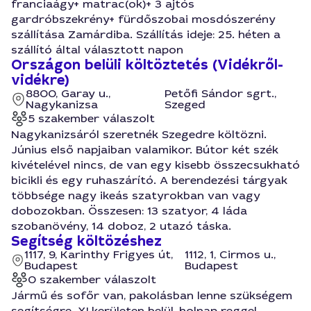
franciaágy+ matrac(ok)+ 3 ajtós
gardróbszekrény+ fürdőszobai mosdószerény
szállítása Zamárdiba. Szállítás ideje: 25. héten a
szállító által választott napon
Országon belüli költöztetés (Vidékről-
vidékre)
8800, Garay u.,
Petőfi Sándor sgrt.,
Nagykanizsa
Szeged
5 szakember válaszolt
Nagykanizsáról szeretnék Szegedre költözni.
Június első napjaiban valamikor. Bútor két szék
kivételével nincs, de van egy kisebb összecsukható
bicikli és egy ruhaszárító. A berendezési tárgyak
többsége nagy ikeás szatyrokban van vagy
dobozokban. Összesen: 13 szatyor, 4 láda
szobanövény, 14 doboz, 2 utazó táska.
Segítség költözéshez
1117, 9, Karinthy Frigyes út,
1112, 1, Cirmos u.,
Budapest
Budapest
0 szakember válaszolt
Jármű és sofőr van, pakolásban lenne szükségem
segítségre. XI.kerületen belül, holnap reggel.