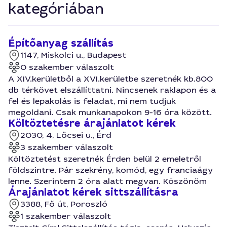
kategóriában
Építőanyag szállítás
1147, Miskolci u., Budapest
0 szakember válaszolt
A XIV.kerületből a XVI.kerületbe szeretnék kb.800
db térkövet elszállíttatni. Nincsenek raklapon és a
fel és lepakolás is feladat, mi nem tudjuk
megoldani. Csak munkanapokon 9-16 óra között.
Költöztetésre árajánlatot kérek
2030, 4, Lőcsei u., Érd
3 szakember válaszolt
Költöztetést szeretnék Érden belül 2 emeletről
földszintre. Pár szekrény, komód, egy franciaágy
lenne. Szerintem 2 óra alatt megvan. Köszönöm
Árajánlatot kérek sittszállításra
3388, Fő út, Poroszló
1 szakember válaszolt