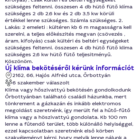
szükséges feltenni. összesen 4 db hütő fütő klíma
szükséges 2 db 2,6 kw és 2 db 3,5 kw körüli
értékkel lenne szükséges. Számla szükséges. 2.
Lakás: 2 emeleti : kültéren kb 6 m magasságra kell
szerelni, a teljes előkészités megvan (csövezés ,
áram, kifolyás) csak kültéri és beltéri egységeket
szükséges feltenni. összesen 4 db hütő fütő klima
szükséges 2,6 kw hütő fütő teljesitményű.
Köszönöm.
Új klíma bekötéséről kérünk információt
2162, 66, Hajós Alfréd utca, Őrbottyán
6 szakember válaszolt
Klíma vagy hőszivattyú bekötésén gondolkodunk
Őrbottyánban található családi házunkba, mert
tönkrement a gázkazán és inkább elektromos
megoldást szeretnénk, így merült fel a hűtő-fűtő
klíma vagy a höszivattyú gondolata. Kb 100 nm
lenne a fűtendő terület, több különálló helyiséggel,
ezzel kapcsolatban szeretnénk első körben
szakvéleményt kérni, hogy melyik lenne nálunk a