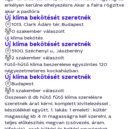
erkélyen kerülne elhelyezésre Akar a falra rögzítve
akar a padlóra
Új klíma bekötését szeretnék
1013, Clark Ádám tér, Budapest
0 szakember válaszolt
Új klima bekötés
Új klíma bekötését szeretnék
5100, Széchenyi u., Jászberény
2 szakember válaszolt
Fütő-hűtő klima beszerelese egyszintes 120
négyezetmeteres kockaházban.
Új klíma bekötését szeretnék
Budapest
5 szakember válaszolt
Összesen 8 db hűtő fűtő klíma szerelésre
szeretnék árat kérni, komplett kivitelezéssel ,
készülékkel együtt. 1. lakás: 1 emeleti : kültér
magasság kb 4 m magasságra kell szerelni, a
teljes előkészítés megvan (csövezés, áram,
kifolyás) , csak kültéri és beltéri egységeket