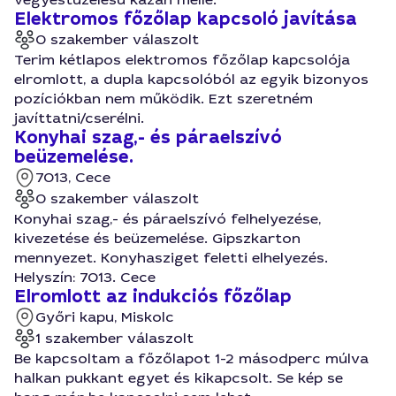
Elektromos főzőlap kapcsoló javítása
0 szakember válaszolt
Terim kétlapos elektromos főzőlap kapcsolója
elromlott, a dupla kapcsolóból az egyik bizonyos
pozíciókban nem működik. Ezt szeretném
javíttatni/cserélni.
Konyhai szag,- és páraelszívó
beüzemelése.
7013, Cece
0 szakember válaszolt
Konyhai szag,- és páraelszívó felhelyezése,
kivezetése és beüzemelése. Gipszkarton
mennyezet. Konyhasziget feletti elhelyezés.
Helyszín: 7013. Cece
Elromlott az indukciós főzőlap
Győri kapu, Miskolc
1 szakember válaszolt
Be kapcsoltam a főzőlapot 1-2 másodperc múlva
halkan pukkant egyet és kikapcsolt. Se kép se