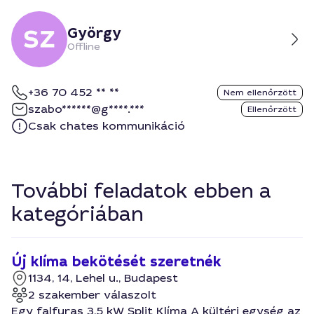
György
Offline
+36 70 452 ** **
Nem ellenőrzött
szabo******@g****.***
Ellenőrzött
Csak chates kommunikáció
További feladatok ebben a
kategóriában
Új klíma bekötését szeretnék
1134, 14, Lehel u., Budapest
2 szakember válaszolt
Egy falfuras 3,5 kW Split Klíma A kültéri egység az