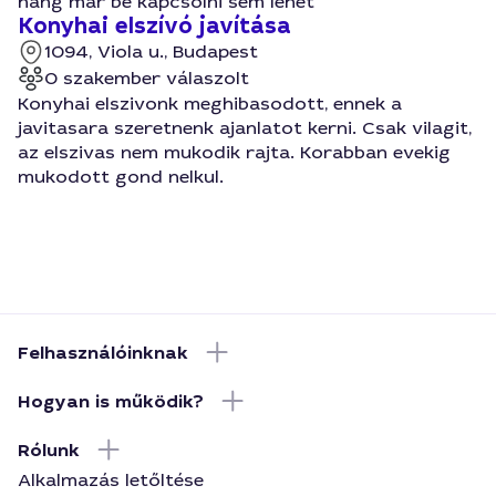
hang már be kapcsolni sem lehet
Konyhai elszívó javítása
1094, Viola u., Budapest
0 szakember válaszolt
Konyhai elszivonk meghibasodott, ennek a
javitasara szeretnenk ajanlatot kerni. Csak vilagit,
az elszivas nem mukodik rajta. Korabban evekig
mukodott gond nelkul.
Felhasználóinknak
Hogyan is működik?
Rólunk
Alkalmazás letőltése