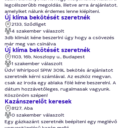
legcélszerűbb megoldás, illetve arra árajánlatot,
amelyiket nálunk érdemes lenne kiépíteni.
Új klíma bekötését szeretnék
2133, Sződliget
4 szakember válaszolt
3db klimát kéne beszerlni úgy hogy a csövezés
már meg van csinálva
Új klíma bekötését szeretnék
1103, 16b, Noszlopy u., Budapest
1 szakember válaszolt
Üdv! Whirlpool SPIW 309L bekötés árajánlatot
szeretnék kérni számlával. Az eszköz megvan,
csak az iroda egy ablaka fölé kéne beszerelni. A
dátum hozzávetőleges, rugalmasak vagyunk.
Köszönöm szépen!
Kazánszerelőt keresek
8127, Aba
0 szakember válaszolt
Egy gázkazánt szeretnék beépíteni egy meglévő
vegyestüzelésű kazán mellé.