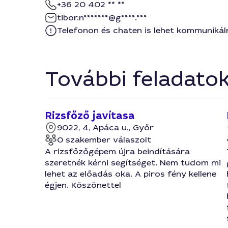
+36 20 402 ** **
tibor.n*******@g****.***
Telefonon és chaten is lehet kommunikál
További feladato
Rizsfőző javítasa
9022, 4, Apáca u., Győr
0 szakember válaszolt
A rizsfőzőgépem újra beindítására
szeretnék kérni segítséget. Nem tudom mi
lehet az előadás oka. A piros fény kellene
égjen. Köszönettel