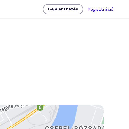
Bejelentkezés
Regisztráció