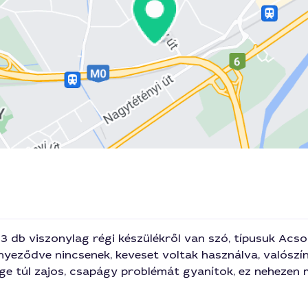
 3 db viszonylag régi készülékről van szó, típusuk A
nyeződve nincsenek, keveset voltak használva, valószí
ége túl zajos, csapágy problémát gyanítok, ez neheze