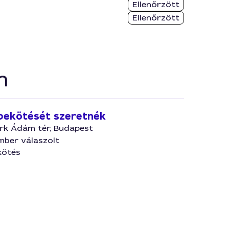
Ellenőrzött
Ellenőrzött
n
 bekötését szeretnék
ark Ádám tér, Budapest
mber válaszolt
kötés