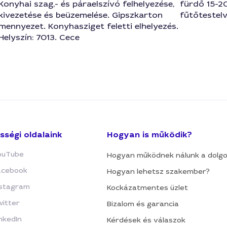
Konyhai szag,- és páraelszívó felhelyezése,
fürdő 15-20
kivezetése és beüzemelése. Gipszkarton
fűtőtestel
mennyezet. Konyhasziget feletti elhelyezés.
Helyszín: 7013. Cece
sségi oldalaink
Hogyan is működik?
ouTube
Hogyan működnek nálunk a dolg
acebook
Hogyan lehetsz szakember?
nstagram
Kockázatmentes üzlet
witter
Bizalom és garancia
nkedIn
Kérdések és válaszok