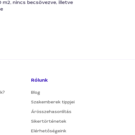
 m2, nincs becsövezve, illetve
ve
Rólunk
ok?
Blog
Szakemberek tippjei
Árösszehasonlítás
Sikertörténetek
Elérhetőségeink