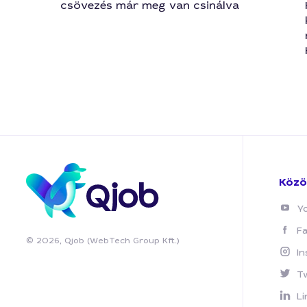
csövezés már meg van csinálva
Közö
Y
F
© 2026, Qjob (WebTech Group Kft.)
I
T
Li