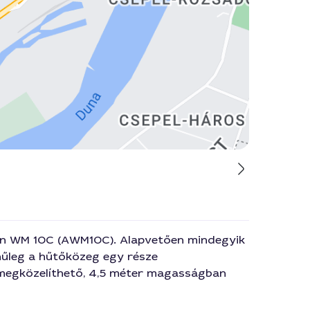
cson WM 10C (AWM10C). Alapvetően mindegyik
nűleg a hűtőközeg egy része
n megközelíthető, 4,5 méter magasságban