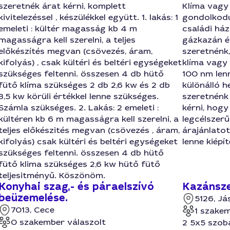
szeretnék árat kérni, komplett
Klíma vagy
kivitelezéssel , készülékkel együtt. 1. lakás: 1
gondolkodu
emeleti : kültér magasság kb 4 m
családi há
magasságra kell szerelni, a teljes
gázkazán é
előkészítés megvan (csövezés, áram,
szeretnénk,
kifolyás) , csak kültéri és beltéri egységeket
klíma vagy
szükséges feltenni. összesen 4 db hütő
100 nm lenn
fütő klíma szükséges 2 db 2,6 kw és 2 db
különálló h
3,5 kw körüli értékkel lenne szükséges.
szeretnénk
Számla szükséges. 2. Lakás: 2 emeleti :
kérni, hogy
kültéren kb 6 m magasságra kell szerelni, a
legcélszerű
teljes előkészités megvan (csövezés , áram,
árajánlatot
kifolyás) csak kültéri és beltéri egységeket
lenne kiépít
szükséges feltenni. összesen 4 db hütő
fütő klima szükséges 2,6 kw hütő fütő
teljesitményű. Köszönöm.
Konyhai szag,- és páraelszívó
Kazánsze
beüzemelése.
5126, J
7013, Cece
1 szakem
0 szakember válaszolt
2 5x5 szoba