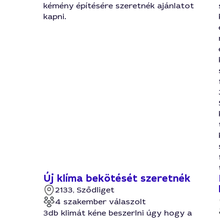
kémény építésére szeretnék ajánlatot
kapni.
Új klíma bekötését szeretnék
2133, Sződliget
4 szakember válaszolt
3db klimát kéne beszerlni úgy hogy a