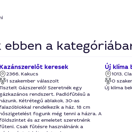
ni
k ebben a kategóriába
Kazánszerelőt keresek
Új klíma
2366, Kakucs
1013, Cl
1 szakember válaszolt
0 szake
Tisztelt Gázszerelő! Szeretnék egy
Új klima be
gázkazános rendszert. Padlófűtésű a
házunk. Kétrétegű ablakok, 30-as
falazóblokkal rendelkezik a ház. 18 cm
hőszigetelést fogunk még tenni a házra. A
földszintet és az emeletet szeretnénk
fűteni. Csak fűtésre használnánk a