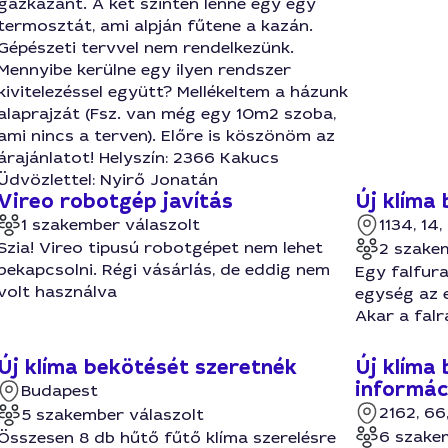
gázkazánt. A két szinten lenne egy egy
termosztát, ami alpján fűtene a kazán.
Gépészeti tervvel nem rendelkezünk.
Mennyibe kerülne egy ilyen rendszer
kivitelezéssel együtt? Mellékeltem a házunk
alaprajzát (Fsz. van még egy 10m2 szoba,
ami nincs a terven). Előre is köszönöm az
árajánlatot! Helyszín: 2366 Kakucs
Üdvözlettel: Nyirő Jonatán
Vireo robotgép javítás
Új klíma
1 szakember válaszolt
1134, 14,
Szia! Vireo tipusú robotgépet nem lehet
2 szake
bekapcsolni. Régi vásárlás, de eddig nem
Egy falfura
volt használva
egység az e
Akar a falr
Új klíma bekötését szeretnék
Új klíma
informác
Budapest
2162, 66
5 szakember válaszolt
6 szake
Összesen 8 db hűtő fűtő klíma szerelésre