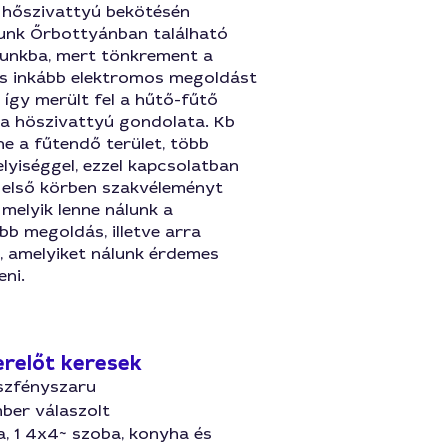
 hőszivattyú bekötésén
nk Őrbottyánban található
zunkba, mert tönkrement a
s inkább elektromos megoldást
 így merült fel a hűtő-fűtő
 a höszivattyú gondolata. Kb
e a fűtendő terület, több
elyiséggel, ezzel kapcsolatban
 első körben szakvéleményt
 melyik lenne nálunk a
bb megoldás, illetve arra
, amelyiket nálunk érdemes
eni.
relőt keresek
ászfényszaru
ber válaszolt
, 1 4x4~ szoba, konyha és