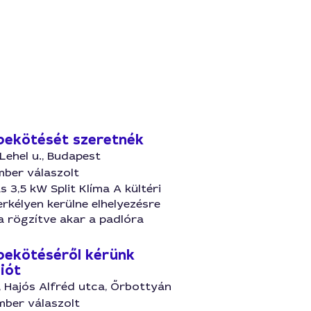
 bekötését szeretnék
 Lehel u., Budapest
mber válaszolt
s 3,5 kW Split Klíma A kültéri
rkélyen kerülne elhelyezésre
a rögzítve akar a padlóra
 bekötéséről kérünk
iót
, Hajós Alfréd utca, Őrbottyán
mber válaszolt