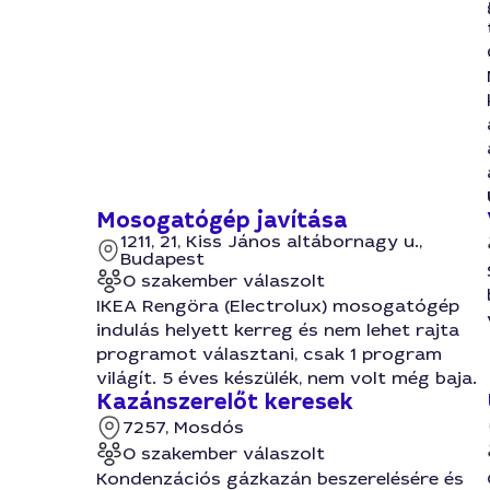
Mosogatógép javítása
1211, 21, Kiss János altábornagy u.,
Budapest
0 szakember válaszolt
IKEA Rengöra (Electrolux) mosogatógép
indulás helyett kerreg és nem lehet rajta
programot választani, csak 1 program
világít. 5 éves készülék, nem volt még baja.
Kazánszerelőt keresek
7257, Mosdós
0 szakember válaszolt
Kondenzációs gázkazán beszerelésére és