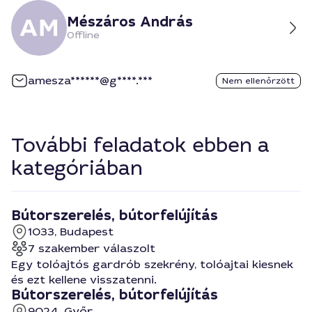
Mészáros András
Offline
amesza******@g****.***
Nem ellenőrzött
További feladatok ebben a
kategóriában
Bútorszerelés, bútorfelújítás
1033, Budapest
7 szakember válaszolt
Egy tolóajtós gardrób szekrény, tolóajtai kiesnek
és ezt kellene visszatenni.
Bútorszerelés, bútorfelújítás
9024, Győr