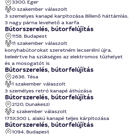
3300, Eger
0 szakember válaszolt
3 szemelyes kanapé karpitozása Billenő háttámlás,
3 nagy párna levehető a karfa
Bútorszerelés, bútorfelújítás
1158, Budapest
11 szakember válaszolt
konyhabútorokat szeretném lecserélni újra,
beleértve ha szükséges az elektromos tűzhelyet
és a mosogatót is
Bútorszerelés, bútorfelújítás
2636, Tésa
1 szakember válaszolt
3 személyes retró kanapé áthúzása
Bútorszerelés, bútorfelújítás
2120, Dunakeszi
2 szakember válaszolt
175X300 L alakú kanapé teljes kárpitozása
Bútorszerelés, bútorfelújítás
1094, Budapest