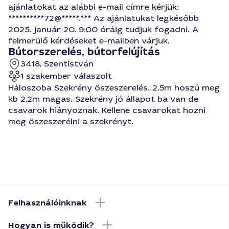
ajánlatokat az alábbi e-mail címre kérjük:
**********72@*****.*** Az ajánlatukat legkésőbb
2025. január 20. 9:00 óráig tudjuk fogadni. A
felmerülő kérdéseket e-mailben várjuk.
Bútorszerelés, bútorfelújítás
3418, Szentistván
1 szakember válaszolt
Háloszoba Szekrény öszeszerelés. 2,5m hoszú meg
kb 2,2m magas. Szekrény jó állapot ba van de
csavarok hiányoznak. Kellene csavarokat hozni
meg öszeszerélni a szekrényt.
Felhasználóinknak
Hogyan is működik?