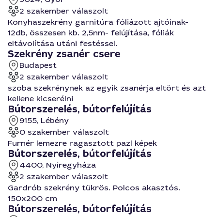
2 szakember válaszolt
Konyhaszekrény garnitúra fóliázott ajtóinak-
12db, összesen kb. 2,5nm- felújítása, fóliák
eltávolítása utáni festéssel.
Szekrény zsanér csere
Budapest
2 szakember válaszolt
szoba szekrénynek az egyik zsanérja eltört és azt
kellene kicserélni
Bútorszerelés, bútorfelújítás
9155, Lébény
0 szakember válaszolt
Furnér lemezre ragasztott pazl képek
Bútorszerelés, bútorfelújítás
4400, Nyíregyháza
2 szakember válaszolt
Gardrób szekrény tükrös. Polcos akasztós.
150x200 cm
Bútorszerelés, bútorfelújítás