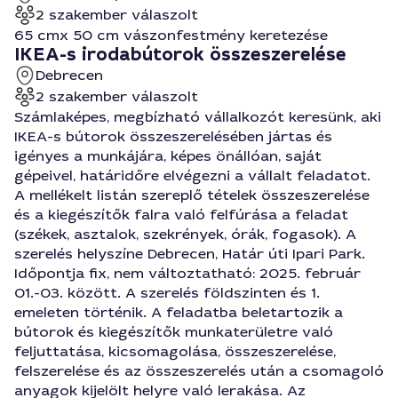
2 szakember válaszolt
65 cmx 50 cm vászonfestmény keretezése
IKEA-s irodabútorok összeszerelése
Debrecen
2 szakember válaszolt
Számlaképes, megbízható vállalkozót keresünk, aki
IKEA-s bútorok összeszerelésében jártas és
igényes a munkájára, képes önállóan, saját
gépeivel, határidőre elvégezni a vállalt feladatot.
A mellékelt listán szereplő tételek összeszerelése
és a kiegészítők falra való felfúrása a feladat
(székek, asztalok, szekrények, órák, fogasok). A
szerelés helyszíne Debrecen, Határ úti Ipari Park.
Időpontja fix, nem változtatható: 2025. február
01.-03. között. A szerelés földszinten és 1.
emeleten történik. A feladatba beletartozik a
bútorok és kiegészítők munkaterületre való
feljuttatása, kicsomagolása, összeszerelése,
felszerelése és az összeszerelés után a csomagoló
anyagok kijelölt helyre való lerakása. Az