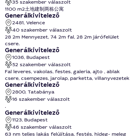
35 szakember válaszolt
1100 m2土地建制两栋公寓
Generálkivitelező
2481, Velence
40 szakember válaszolt
28 2m Mennyezet, 74 2m fal, 28 2m járófelület
csere.
Generálkivitelező
1036, Budapest
52 szakember válaszolt
Fal leveres, vakolas, festes, galeria, ajto , ablak
csere, csempezes, jarolap, parketta, villanyvezetek
Generálkivitelező
2800, Tatabánya
16 szakember válaszolt
.
Generálkivitelező
1123, Budapest
46 szakember válaszolt
63 nm teljes lakás felújítása, festés, hideg- meleg