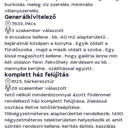
burkolás, meleg víz szerelés, minimális
villanyszerelés,
Generálkivitelező
7633, Pécs
3 szakember válaszolt
4 évszakos kellene . kb. 40 m2 alapterületű .
bejáratnál középen a konyha . Egyik oldalt a
fürdőszoba , majd a másik oldalt a szoba . Egy
kissé magasított kellene , hogy galéria lenne min
két oldalon fenn ,fekvőhely .Kérdésem ez kb .
mennyibe kerülne , szállítással együtt .
komplett ház felújitás
8125, Sárkeresztúr
28 szakember válaszolt
tető nélküli mindenbizonnyal ázott födémmel
rendelkező ház komplett felújtása, 2lakássá
osztása illetve tetőtérbeépitése.
118négyzetméteres alapterülettel rendelkezik, 1490
négyzetméteres telekterületen helyezkedik el, amit
szintén rendezni kellene, kerités épités, kaszálás