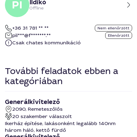
Ildikó
Offline
+36 31 781 ** **
Nem ellenőrzött
pil***@f*******.**
Ellenőrzött
Csak chates kommunikáció
További feladatok ebben a
kategóriában
Generálkivitelező
2090, Remeteszőlős
20 szakember válaszolt
Ikerház építése, lakásonként legalább 140nm
három háló, kettő fürdő
Generálkivitelező