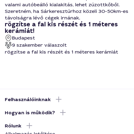
valami autóbeálló kialakitás, lehet zúzottkőből.
Szeretném, ha Sárkeresztúrhoz közeli 30-50km-es
távolságra lévő cégek irnának.
rögzítse a fal kis részét és 1 méteres
kerámiát!
Budapest
9 szakember válaszolt
rögzítse a fal kis részét és 1 méteres kerámiát
Felhasználóinknak
Hogyan is működik?
Rólunk
Alkalmazás letőltése