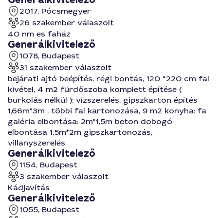
2017, Pócsmegyer
26 szakember válaszolt
40 nm es faház
Generálkivitelező
1078, Budapest
31 szakember válaszolt
bejárati ajtó beépítés, régi bontás, 120 *220 cm fal
kivétel, 4 m2 fürdőszoba komplett építése (
burkolás nélkül ): vízszerelés, gipszkarton építés
1,66m*3m , többi fal kartonozása, 9 m2 konyha: fa
galéria elbontása: 2m*1,5m beton dobogó
elbontása 1,5m*2m gipszkartonozás,
villanyszerelés
Generálkivitelező
1154, Budapest
3 szakember válaszolt
Kádjavítás
Generálkivitelező
1055, Budapest