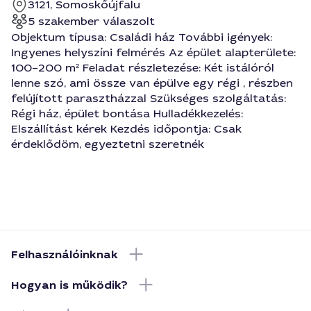
3121, Somoskőújfalu
5 szakember válaszolt
Objektum típusa: Családi ház További igények:
Ingyenes helyszíni felmérés Az épület alapterülete:
100–200 m² Feladat részletezése: Két istálóról
lenne szó, ami össze van épülve egy régi , részben
felújított parasztházzal Szükséges szolgáltatás:
Régi ház, épület bontása Hulladékkezelés:
Elszállítást kérek Kezdés időpontja: Csak
érdeklődöm, egyeztetni szeretnék
Felhasználóinknak
Hogyan is működik?