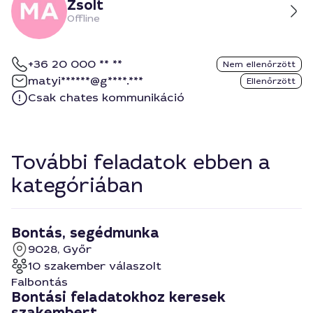
Zsolt
Offline
+36 20 000 ** **
Nem ellenőrzött
matyi******@g****.***
Ellenőrzött
Csak chates kommunikáció
További feladatok ebben a
kategóriában
Bontás, segédmunka
9028, Győr
10 szakember válaszolt
Falbontás
Bontási feladatokhoz keresek
szakembert