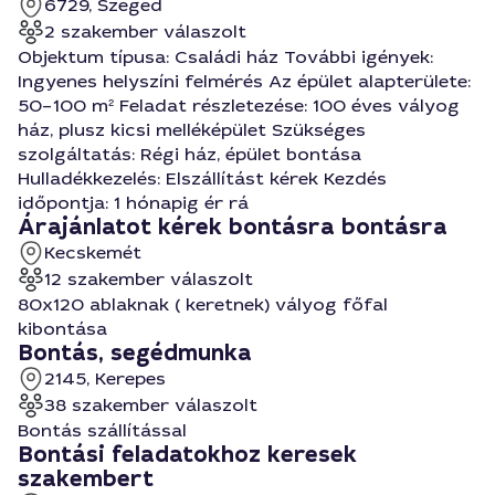
6729, Szeged
2 szakember válaszolt
Objektum típusa: Családi ház További igények:
Ingyenes helyszíni felmérés Az épület alapterülete:
50–100 m² Feladat részletezése: 100 éves vályog
ház, plusz kicsi melléképület Szükséges
szolgáltatás: Régi ház, épület bontása
Hulladékkezelés: Elszállítást kérek Kezdés
időpontja: 1 hónapig ér rá
Árajánlatot kérek bontásra bontásra
Kecskemét
12 szakember válaszolt
80x120 ablaknak ( keretnek) vályog főfal
kibontása
Bontás, segédmunka
2145, Kerepes
38 szakember válaszolt
Bontás szállítással
Bontási feladatokhoz keresek
szakembert