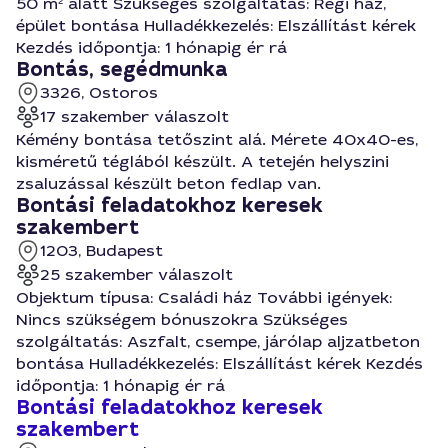
50 m² alatt Szükséges szolgáltatás: Régi ház,
épület bontása Hulladékkezelés: Elszállítást kérek
Kezdés időpontja: 1 hónapig ér rá
Bontás, segédmunka
3326, Ostoros
17 szakember válaszolt
Kémény bontása tetőszint alá. Mérete 40x40-es,
kisméretű téglából készült. A tetején helyszini
zsaluzással készült beton fedlap van.
Bontási feladatokhoz keresek
szakembert
1203, Budapest
25 szakember válaszolt
Objektum típusa: Családi ház További igények:
Nincs szükségem bónuszokra Szükséges
szolgáltatás: Aszfalt, сsempe, járólap aljzatbeton
bontása Hulladékkezelés: Elszállítást kérek Kezdés
időpontja: 1 hónapig ér rá
Bontási feladatokhoz keresek
szakembert