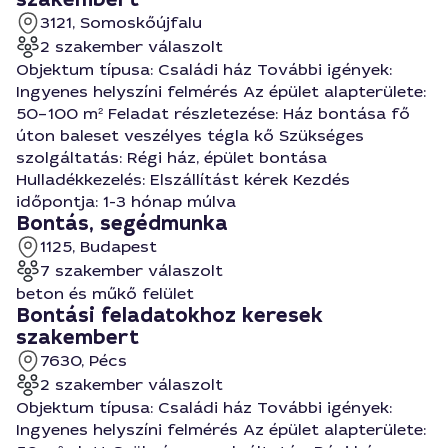
3121, Somoskőújfalu
2 szakember válaszolt
Objektum típusa: Családi ház További igények:
Ingyenes helyszíni felmérés Az épület alapterülete:
50–100 m² Feladat részletezése: Ház bontása fő
úton baleset veszélyes tégla kő Szükséges
szolgáltatás: Régi ház, épület bontása
Hulladékkezelés: Elszállítást kérek Kezdés
időpontja: 1-3 hónap múlva
Bontás, segédmunka
1125, Budapest
7 szakember válaszolt
beton és műkő felület
Bontási feladatokhoz keresek
szakembert
7630, Pécs
2 szakember válaszolt
Objektum típusa: Családi ház További igények:
Ingyenes helyszíni felmérés Az épület alapterülete: