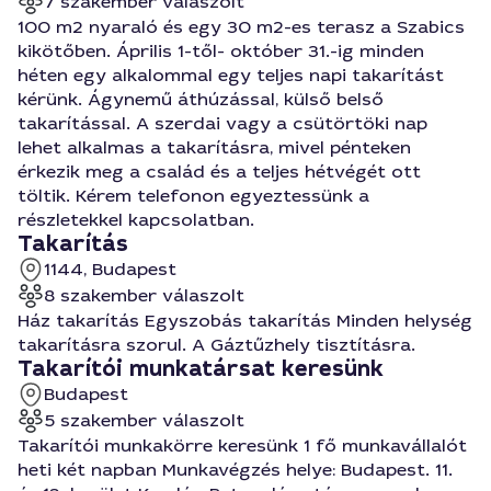
7 szakember válaszolt
100 m2 nyaraló és egy 30 m2-es terasz a Szabics
kikötőben. Április 1-től- október 31.-ig minden
héten egy alkalommal egy teljes napi takarítást
kérünk. Ágynemű áthúzással, külső belső
takarítással. A szerdai vagy a csütörtöki nap
lehet alkalmas a takarításra, mivel pénteken
érkezik meg a család és a teljes hétvégét ott
töltik. Kérem telefonon egyeztessünk a
részletekkel kapcsolatban.
Takarítás
1144, Budapest
8 szakember válaszolt
Ház takarítás Egyszobás takarítás Minden helység
takarításra szorul. A Gáztűzhely tisztításra.
Takarítói munkatársat keresünk
Budapest
5 szakember válaszolt
Takarítói munkakörre keresünk 1 fő munkavállalót
heti két napban Munkavégzés helye: Budapest. 11.