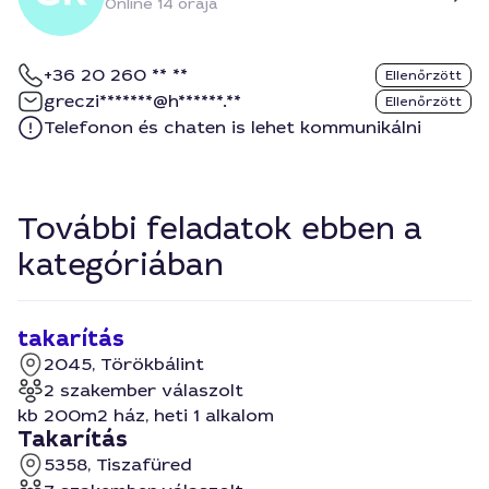
Online 14 órája
+36 20 260 ** **
Ellenőrzött
greczi*******@h******.**
Ellenőrzött
Telefonon és chaten is lehet kommunikálni
További feladatok ebben a
kategóriában
takarítás
2045, Törökbálint
2 szakember válaszolt
kb 200m2 ház, heti 1 alkalom
Takarítás
5358, Tiszafüred