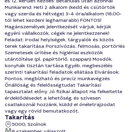
és 12. kerület Kezdés: Betanulás után azonnal
Munkarend: Heti 2 alkalom (kedd és csütörtök
vagy szerda és hétvége) 3-4 óra/alkalom (18.00-
tól lehet kezdeni leghamarabb) FONTOS!
Magánszemélyek jelentkezését várjuk, kérjük
egyéni vállalkozók, cégek ne jelentkezzenek!
Feladat: Irodai helyiségek, tárgyalók és közös
terek takarítása Porszívózás, felmosás, portörlés
Szemetesek ürítése és higiéniai eszközök
utántöltése (pl. papírtörlő, szappan) Mosdók,
konyhák tisztán tartása Egyéb, megbeszélés
szerinti takarítási feladatok ellátása Elvárások:
Pontos, megbízható és precíz munkavégzés
Önállóság és felelősségtudat Takarítási
tapasztalat előny Jó fizikai állapot Ha felkeltette
érdeklődésedet a lehetőség, és szívesen
csatlakoznál hozzánk, küldd el önéletrajzodat
vagy egy rövid bemutatkozót.
Takarítás
5000, Szolnok
8 szakember válaszolt