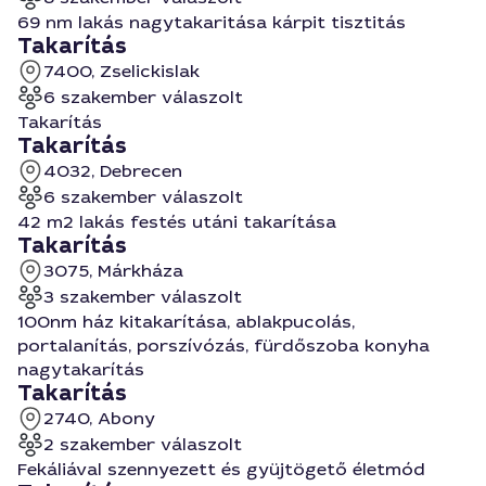
69 nm lakás nagytakaritása kárpit tisztitás
Takarítás
7400, Zselickislak
6 szakember válaszolt
Takarítás
Takarítás
4032, Debrecen
6 szakember válaszolt
42 m2 lakás festés utáni takarítása
Takarítás
3075, Márkháza
3 szakember válaszolt
100nm ház kitakarítása, ablakpucolás,
portalanítás, porszívózás, fürdőszoba konyha
nagytakarítás
Takarítás
2740, Abony
2 szakember válaszolt
Fekáliával szennyezett és gyüjtögető életmód