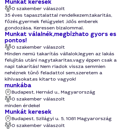
Munkát keresek
0 szakember válaszolt
35 éves tapasztalattal rendelkezem,takaritás,
főzés,gyermek felúgyelet ,idős emberek
gondozàsa. Keressen bizalommal.
Munkat válalnék,megbizhato gyors es
pontos!
0 szakember válaszolt
Minden nemü takarítás vállalok,legyen az lakás
felujitás utáni nagytakaritas,vagy éppen csak a
napi takarítás! Nem riadok vissza semmien
nehéznek tűnő feladattol sem,szeretem a
kihivasokat,es kitarto vagyok!
munkába
Budapest, Hernád u., Magyarország
0 szakember válaszolt
minden érdekel
Munkát keresek
Budapest, Szilágyi u. 5, 1081 Magyarország
0 szakember válaszolt