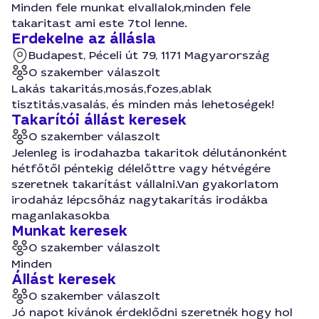
Minden fele munkat elvallalok,minden fele
takaritast ami este 7tol lenne.
Erdekelne az állásla
Budapest, Péceli út 79, 1171 Magyarország
0 szakember válaszolt
Lakás takaritás,mosás,fozes,ablak
tisztitás,vasalás, és minden más lehetoségek!
Takarítói állást keresek
0 szakember válaszolt
Jelenleg is irodahazba takaritok délutánonként
hétfőtől péntekig délelőttre vagy hétvégére
szeretnek takarítást vállalni.Van gyakorlatom
irodaház lépcsőház nagytakarítás irodákba
maganlakasokba
Munkat keresek
0 szakember válaszolt
Minden
Állást keresek
0 szakember válaszolt
Jó napot kívánok érdeklődni szeretnék hogy hol