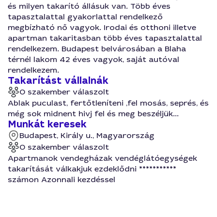
és milyen takarító állásuk van. Több éves
tapasztalattal gyakorlattal rendelkező
megbízható nő vagyok. Irodai és otthoni illetve
apartman takaritasban több éves tapasztalattal
rendelkezem. Budapest belvárosában a Blaha
térnél lakom 42 éves vagyok, saját autóval
rendelkezem.
Takarítást vállalnák
0 szakember válaszolt
Ablak puculast, fertőtleníteni ,fel mosás, seprés, és
még sok midnent hivj fel és meg beszéljük...
Munkát keresek
Budapest, Király u., Magyarország
0 szakember válaszolt
Apartmanok vendegházak vendéglátóegységek
takarítását válkakjuk ezdeklődni ***********
számon Azonnali kezdéssel