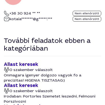
+36 30 924 ** **
Nem ellenőrzött
kotaia*******@g*****.***
Nem ellenőrzött
További feladatok ebben a
kategóriában
Allast keresek
0 szakember válaszolt
Onmagara igenyer dolgozo vagyok fo a
precizitas! HIGENIA TISZTASAG:)
Allast keresek
0 szakember válaszolt
Irodaban: Portorles Szemetet leszedni, Felmosni
Porszivozni