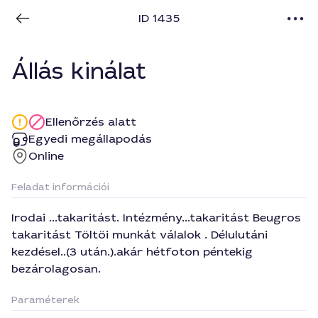
ID 1435
Állás kinálat
Ellenőrzés alatt
Egyedi megállapodás
Online
Feladat információi
Irodai ...takaritást. Intézmény...takaritást Beugros
takaritást Töltöi munkát válalok . Délulutáni
kezdésel..(3 után.).akár hétfoton péntekig
bezárolagosan.
Paraméterek